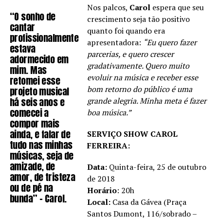
Nos palcos,
Carol
espera que seu
“O sonho de
crescimento seja tão positivo
cantar
quanto foi quando era
profissionalmente
apresentadora:
“Eu quero fazer
estava
parcerias, e quero crescer
adormecido em
gradativamente. Quero muito
mim. Mas
evoluir na música e receber esse
retomei esse
bom retorno do público é uma
projeto musical
há seis anos e
grande alegria. Minha meta é fazer
comecei a
boa música.”
compor mais
ainda, e falar de
SERVIÇO SHOW CAROL
tudo nas minhas
FERREIRA:
músicas, seja de
amizade, de
Data:
Quinta-feira, 25 de outubro
amor, de tristeza
de 2018
ou de pé na
Horário
: 20h
bunda” – Carol.
Local:
Casa da Gávea (Praça
Santos Dumont, 116/sobrado –