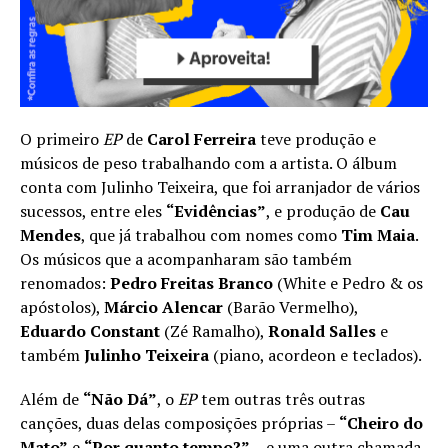
O primeiro
EP
de
Carol Ferreira
teve produção e
músicos de peso trabalhando com a artista. O álbum
conta com Julinho Teixeira, que foi arranjador de vários
sucessos, entre eles
“Evidências”
, e produção de
Cau
Mendes
, que já trabalhou com nomes como
Tim Maia
.
Os músicos que a acompanharam são também
renomados:
Pedro Freitas Branco
(White e Pedro & os
apóstolos),
Márcio Alencar
(Barão Vermelho),
Eduardo Constant
(Zé Ramalho),
Ronald Salles
e
também
Julinho Teixeira
(piano, acordeon e teclados).
Além de
“Não Dá”
, o
EP
tem outras três outras
canções, duas delas composições próprias –
“Cheiro do
Mato”
e
“Por quanto tempo?”
– e uma outra chamada