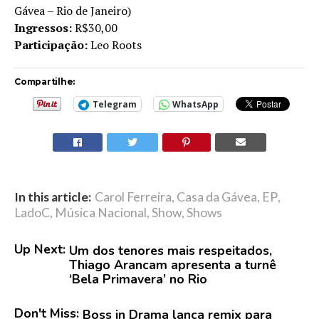
Gávea – Rio de Janeiro)
Ingressos:
R$30,00
Participação:
Leo Roots
Compartilhe:
Telegram
WhatsApp
In this article:
Carol Ferreira
,
Casa da Gávea
,
EP
,
LadoC
,
Música Nacional
,
Show
,
Shows
Up Next:
Um dos tenores mais respeitados,
Thiago Arancam apresenta a turnê
‘Bela Primavera’ no Rio
Don't Miss:
Boss in Drama lança remix para