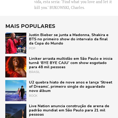
vida, esta seria: "Find what you love and let it
kill you." BUKOWSKI, Charles.
MAIS POPULARES
Justin Bieber se junta a Madonna, Shakira e
BTS no primeiro show do intervalo da final
da Copa do Mundo
POP
Liniker arrasta multidão em São Paulo e inicia
turnê ‘BYE BYE CAJU’ com show esgotado
para 48 mil pessoas
BRASIL
U2 quebra hiato de nove anos e lança ‘Street
of Dreams’, primeiro single do aguardado
novo álbum
ROCK
Live Nation anuncia construção de arena de
padrão mundial em São Paulo para 21 mil
pessoas