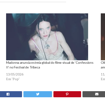
Madonna anuncia estreia global do filme visual de ‘Confessions
Oli
II’ no Festival de Tribeca
ame
13/05/2026
11
Em "Pop"
Em