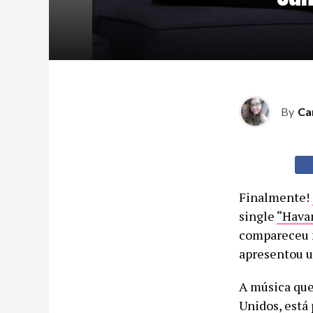
By
Ca
Finalmente!
single
“Hava
compareceu n
apresentou u
A música que
Unidos, está 