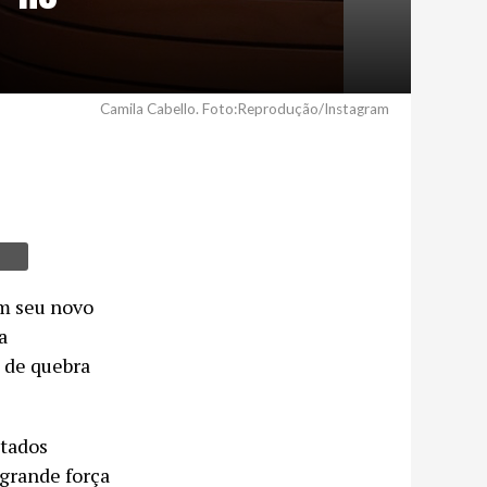
Camila Cabello. Foto:Reprodução/Instagram
m seu novo
a
 de quebra
stados
 grande força