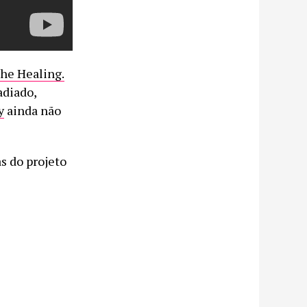
The Healing.
adiado,
y
ainda não
as do projeto