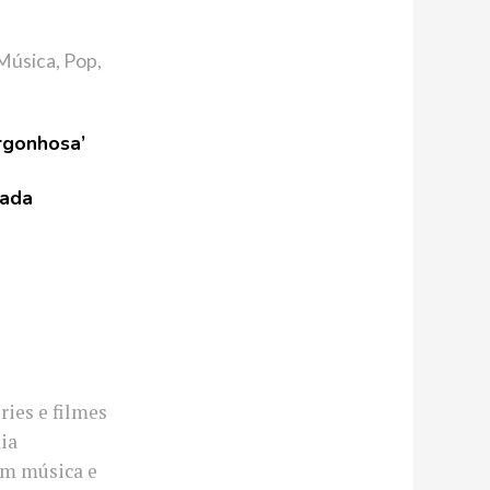
Música
,
Pop
,
rgonhosa’
gada
ries e filmes
ia
em música e