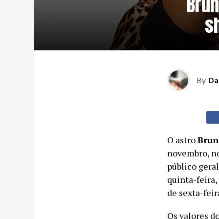
Brun
s
By
Da
O astro
Brun
novembro, no
público gera
quinta-feira,
de sexta-feir
Os valores d