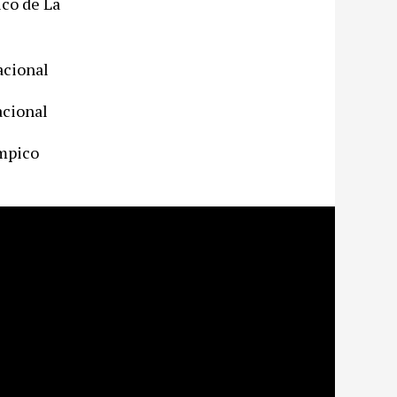
o de La
cional
ional
pico