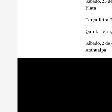
Sábado, 25
Plata
Terça-fei
Quinta-fe
Sábado, 
Atahualpa