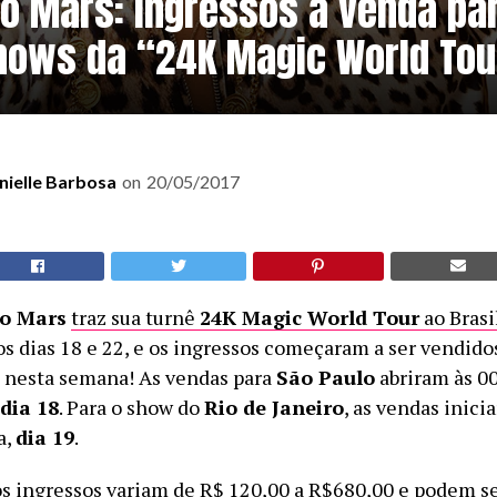
o Mars: ingressos à venda pa
hows da “24K Magic World Tou
nielle Barbosa
on
20/05/2017
o Mars
traz sua turnê
24K Magic World Tour
ao Brasi
s dias 18 e 22, e os ingressos começaram a ser vendido
l nesta semana! As vendas para
São Paulo
abriram às 0
dia 18
. Para o show do
Rio de Janeiro
, as vendas inici
a,
dia 19
.
os ingressos variam de R$ 120,00 a R$680,00 e podem se