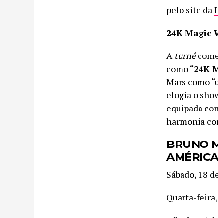
pelo site da
24K Magic 
A
turnê
come
como “
24K 
Mars como “u
elogia o sho
equipada com
harmonia com
BRUNO M
AMÉRICA
Sábado, 1
Quarta-fe