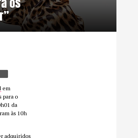
ra os
r”
l
em
s para o
0h01 da
aram às 10h
r adquiridos