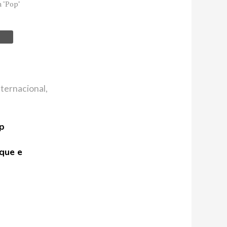
 "Pop"
nternacional
,
up
ique e