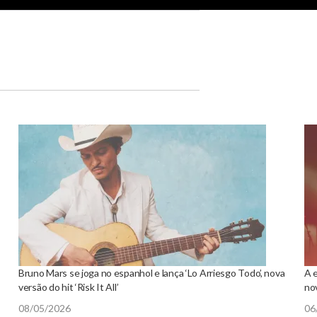
Bruno Mars se joga no espanhol e lança ‘Lo Arriesgo Todo’, nova
A 
versão do hit ‘Risk It All’
no
08/05/2026
06