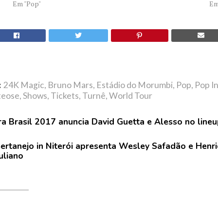
Em "Pop"
Em
:
24K Magic
,
Bruno Mars
,
Estádio do Morumbi
,
Pop
,
Pop I
teose
,
Shows
,
Tickets
,
Turnê
,
World Tour
ra Brasil 2017 anuncia David Guetta e Alesso no line
ertanejo in Niterói apresenta Wesley Safadão e Henr
uliano