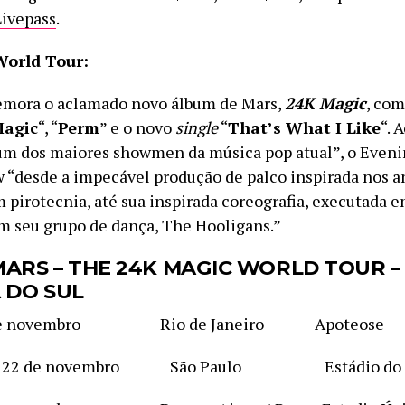
Livepass
.
World Tour:
mora o aclamado novo álbum de Mars,
24K Magic
, com
Magic
“, “
Perm
” e o novo
single
“
That’s What I Like
“. 
m dos maiores showmen da música pop atual”, o Eveni
w “desde a impecável produção de palco inspirada nos a
 pirotecnia, até sua inspirada coreografia, executada e
 seu grupo de dança, The Hooligans.”
ARS – THE 24K MAGIC WORLD TOUR –
 DO SUL
8 de novembro Rio de Janeiro Apoteose
ira, 22 de novembro São Paulo Estádio do 