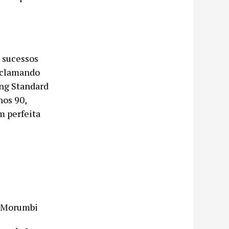
 sucessos
Aclamando
ng Standard
nos 90,
m perfeita
Morumbi