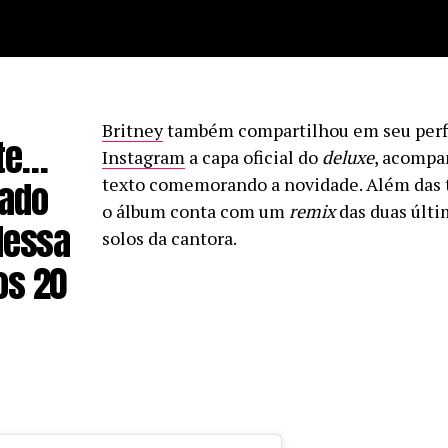
Britney
também compartilhou em seu perfil
ste…
Instagram
a capa oficial do
deluxe
, acomp
tado
texto comemorando a novidade. Além das t
o álbum conta com um
remix
das duas últi
dessa
solos da cantora.
os 20