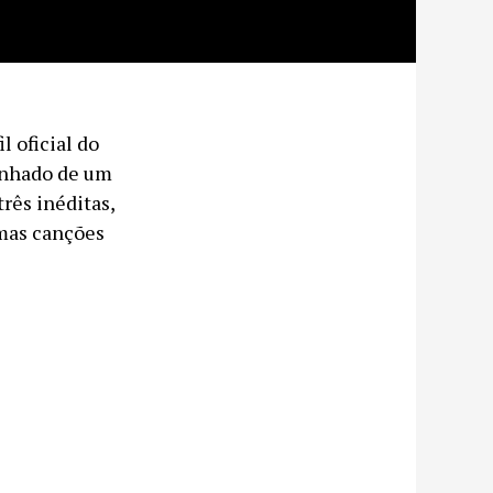
 oficial do
anhado de um
rês inéditas,
mas canções