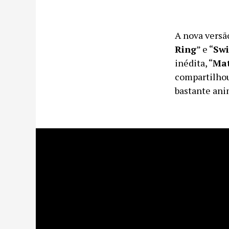
A nova versã
Ring
” e “
Swi
inédita, “
Ma
compartilhou
bastante ani