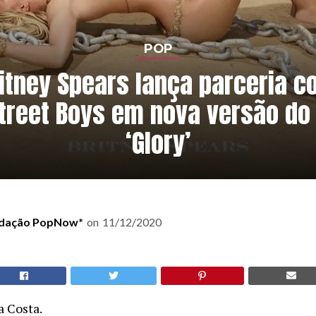
POP
itney Spears lança parceria 
treet Boys em nova versão do
‘Glory’
dação PopNow*
on
11/12/2020
a Costa.