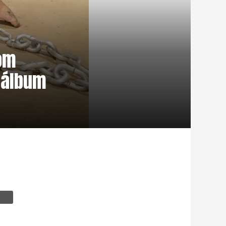
com
 álbum