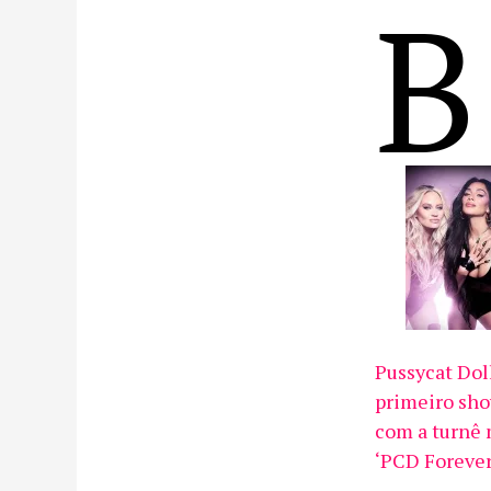
B
Pussycat Dol
primeiro sho
com a turnê
‘PCD Forever