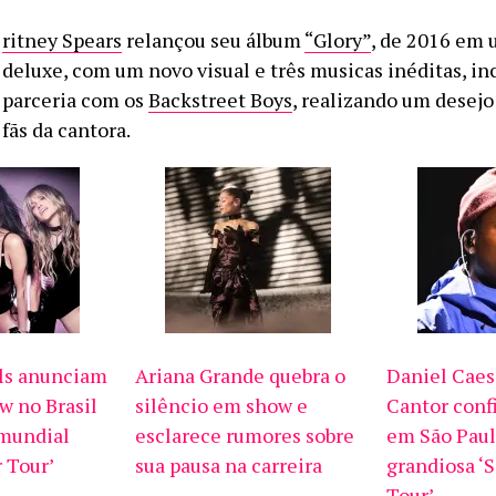
ritney Spears
relançou seu álbum
“Glory”
, de 2016 em 
deluxe, com um novo visual e três musicas inéditas, i
parceria com os
Backstreet Boys
, realizando um desejo
fãs da cantora.
ls anunciam
Ariana Grande quebra o
Daniel Caesa
w no Brasil
silêncio em show e
Cantor conf
 mundial
esclarece rumores sobre
em São Paul
 Tour’
sua pausa na carreira
grandiosa ‘
Tour’