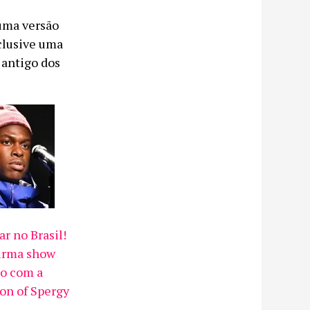
uma versão
nclusive uma
 antigo dos
r no Brasil!
irma show
o com a
Son of Spergy