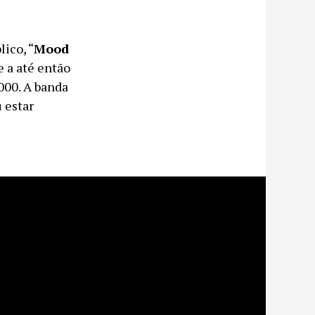
ico, “
Mood
e a até então
000. A banda
 estar