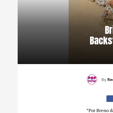
Br
Backs
By
Re
*Por Breno d