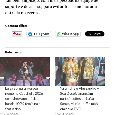
também ampliado, com mais pessoas na equipe de
suporte e de acesso, para evitar filas e melhorar a
entrada no evento.
Compartilhe:
Telegram
WhatsApp
Relacionado
Luísa Sonza crava seu
Yara Tchê e Alessandro –
nome no Coachella 2026
Seu Desejo anunciam
com show apoteótico,
participações de Luísa
banda 100% feminina e
Sonza, Murilo Huff e mais
feat latino
em novo DVD
11/04/2026
15/01/2026