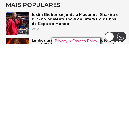
MAIS POPULARES
Justin Bieber se junta a Madonna, Shakira e
BTS no primeiro show do intervalo da final
da Copa do Mundo
POP
Liniker arrasta multidão em São Paulo e inicia
Privacy & Cookies Policy
turnê ‘BYE BYE CAJU’ com show esgotado
para 48 mil pessoas
BRASIL
U2 quebra hiato de nove anos e lança ‘Street
of Dreams’, primeiro single do aguardado
novo álbum
ROCK
Ariana Grande deixa o elenco da 13ª
temporada de ‘American Horror Story’; saiba
o motivo
SÉRIES
ADVERTISEMENT