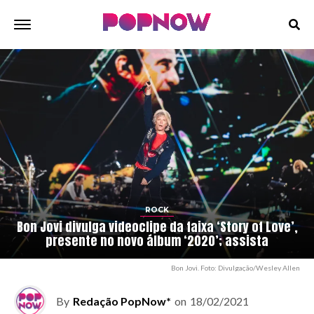
ROCK
Bon Jovi divulga videoclipe da faixa ‘Story of Love’,
presente no novo álbum ‘2020’; assista
Bon Jovi. Foto: Divulgação/Wesley Allen
By
Redação PopNow*
on
18/02/2021