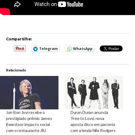
Compartilhe:
Telegram
WhatsApp
Relacionado
Jon Bon Jovi recebe o
Duran Duran anuncia
prestigiado prêmio James
‘Free to Love’, nova
Beard por impacto social
aposta disco em parceria
com o restaurante JBJ
com a lenda Nile Rodgers