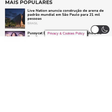
MAIS POPULARES
Live Nation anuncia construção de arena de
padrão mundial em São Paulo para 21 mil
pessoas
BRASIL
Pussycat Dolls anunciam primeiro show no
Privacy & Cookies Policy
Brasil com a turnê mundial ‘PCD Forever
Tour’
POP
Liniker arrasta multidão em São Paulo e inicia
turnê ‘BYE BYE CAJU’ com show esgotado
para 48 mil pessoas
BRASIL
Dia Mundial do Rock: Por que celebramos em
13 de julho e como o Rock in Rio 2026 vai
homenagear o gênero
ROCK
ADVERTISEMENT