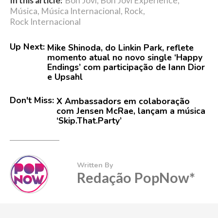
In this article:
Bon Jovi
,
Bon Jovi Experience
,
Música
,
Música Internacional
,
Rock
,
Rock Internacional
Up Next:
Mike Shinoda, do Linkin Park, reflete
momento atual no novo single ‘Happy
Endings’ com participação de Iann Dior
e Upsahl
Don't Miss:
X Ambassadors em colaboração
com Jensen McRae, lançam a música
‘Skip.That.Party’
Written By
Redação PopNow*