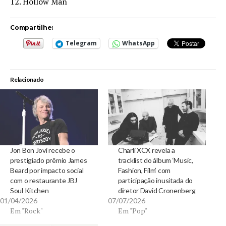
12. Hollow Man
Compartilhe:
Telegram
WhatsApp
Relacionado
Jon Bon Jovi recebe o
Charli XCX revela a
prestigiado prêmio James
tracklist do álbum ‘Music,
Beard por impacto social
Fashion, Film’ com
com o restaurante JBJ
participação inusitada do
Soul Kitchen
diretor David Cronenberg
01/04/2026
07/07/2026
Em "Rock"
Em "Pop"