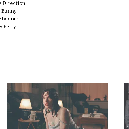
e Direction
d Bunny
 Sheeran
y Perry