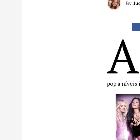
By
Ju
A
pop a níveis 