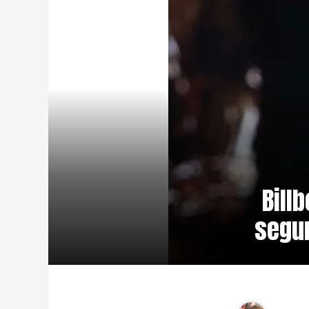
Bill
segun