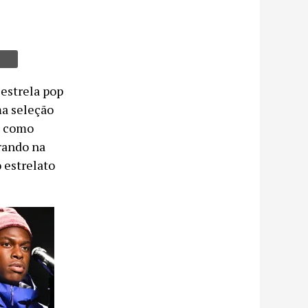
estrela pop
ma seleção
s como
urando na
o estrelato