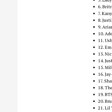
6. Brit
7. Kan
8. Just
9. Ari
10. Ad
11. Us
12. E
13. Ni
14. Ju
15. Mi
16. Jay
17. Sha
18. T
19. BT
20. Br
21. Li