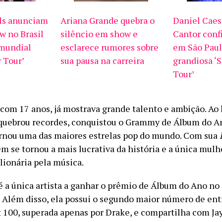
ls anunciam
Ariana Grande quebra o
Daniel Caesa
w no Brasil
silêncio em show e
Cantor conf
 mundial
esclarece rumores sobre
em São Paul
 Tour’
sua pausa na carreira
grandiosa ‘
Tour’
, com 17 anos, já mostrava grande talento e ambição. Ao
a quebrou recordes, conquistou o Grammy de Álbum do A
ornou uma das maiores estrelas pop do mundo. Com sua
m se tornou a mais lucrativa da história e a única mulh
ilionária pela música.
 é a única artista a ganhar o prêmio de Álbum do Ano 
. Além disso, ela possui o segundo maior número de ent
t 100, superada apenas por Drake, e compartilha com Ja