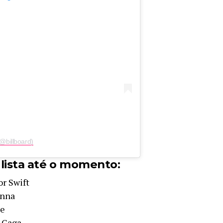
(@billboard)
 lista até o momento:
or Swift
anna
ke
y Gaga