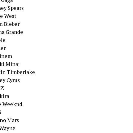
ney Spears
ye West
in Bieber
ana Grande
ele
her
minem
cki Minaj
stin Timberlake
ley Cyrus
-Z
kira
he Weeknd
S
uno Mars
l Wayne