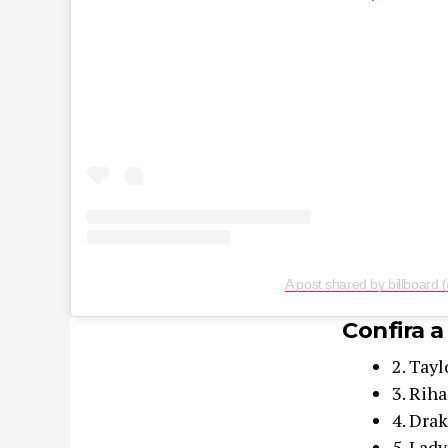
A post shared by billboard 
Confira a
2. Tayl
3. Rih
4. Dra
5. Lad