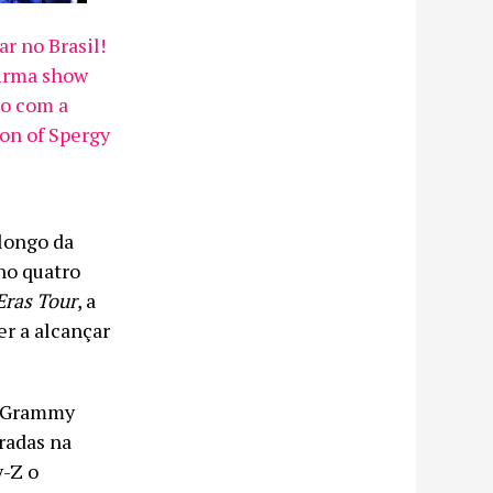
r no Brasil!
irma show
o com a
Son of Spergy
 longo da
no quatro
Eras Tour
, a
er a alcançar
no Grammy
radas na
y-Z o