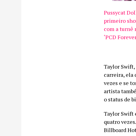
Pussycat Dol
primeiro sho
com a turnê
‘PCD Forever
Taylor Swift
carreira, el
vezes e se t
artista també
o status de b
Taylor Swift
quatro vezes
Billboard Ho