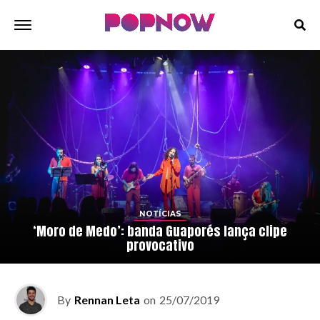
NOTÍCIAS
‘Moro de Medo’: banda Guaporés lança clipe
provocativo
By
Rennan Leta
on
25/07/2019