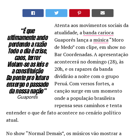
Atenta aos movimentos sociais da
“É que
atualidade, a
banda carioca
ultimamente ando
Guaporés lança a
música
“Moro
perdendo a razão
de Medo” com clipe, em show no
Todo o dia é crise,
Bar Coordenadas. A apresentação
caos, terror
acontecerá no domingo (28), às
Violam-se as leis e
20h, e os rapazes da banda
a constituição
dividirão a noite com o grupo
Da ponte pro futuro
enxergo o passado
Peruá. Com versos fortes, a
da nossa nação”
canção surge em um momento
Guaporés
onde a população brasileira
repensa seus caminhos e tenta
entender o que de fato acontece no cenário político
atual.
No show “Normal Demais”, os músicos vão mostrar a