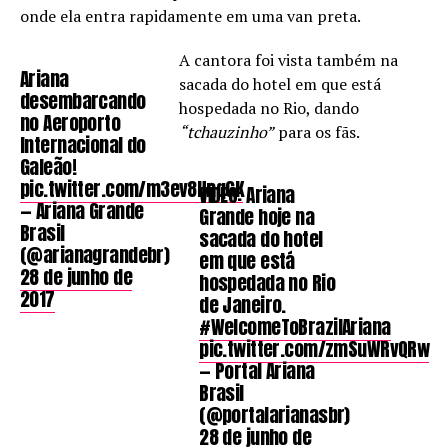
onde ela entra rapidamente em uma van preta.
A cantora foi vista também na
Ariana
sacada do hotel em que está
desembarcando
hospedada no Rio, dando
no Aeroporto
“tchauzinho”
para os fãs.
Internacional do
Galeão!
pic.twitter.com/m3ev8HnqGK
VÍDEO: Ariana
— Ariana Grande
Grande hoje na
Brasil
sacada do hotel
(@arianagrandebr)
em que está
28 de junho de
hospedada no Rio
2017
de Janeiro.
#WelcomeToBrazilAriana
pic.twitter.com/zmSuWRvQRw
— Portal Ariana
Brasil
(@portalarianasbr)
28 de junho de