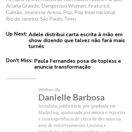
Ariana Grande
,
Dangerous Woman
,
Featured
,
Galeão
,
Jeunesse Arena
,
Pop
,
Pop Internacional
,
Rio de Janeiro
,
São Paulo
,
Teen
Up Next:
Adele distribui carta escrita à mão em
show dizendo que talvez não fará mais
turnês
Don't Miss:
Paula Fernandes posa de topless e
anuncia transformação
Written By
Danielle Barbosa
Jornalista, publicitária, pós-graduada em
Marketing, apaixonada por música e esportes
e com experiência de cerca de dez anos na
área do entretenimento. Leonina e
workaholic, já atuei na produção e imprensa