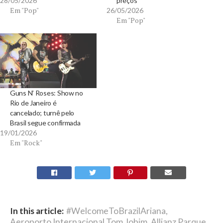
28/05/2026
preços
Em "Pop"
26/05/2026
Em "Pop"
Guns N’ Roses: Show no
Rio de Janeiro é
cancelado; turnê pelo
Brasil segue confirmada
19/01/2026
Em "Rock"
In this article:
#WelcomeToBrazilAriana
,
Aeroporto Internacional Tom Jobim
,
Allianz Parque
,