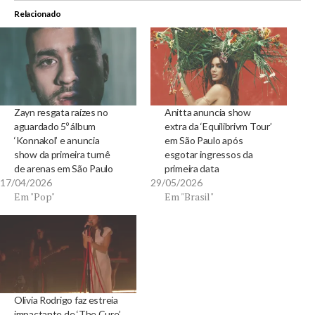
Relacionado
Zayn resgata raízes no
Anitta anuncia show
aguardado 5º álbum
extra da ‘Equilibrivm Tour’
‘Konnakol’ e anuncia
em São Paulo após
show da primeira turnê
esgotar ingressos da
de arenas em São Paulo
primeira data
17/04/2026
29/05/2026
Em "Pop"
Em "Brasil"
Olivia Rodrigo faz estreia
impactante de ‘The Cure’