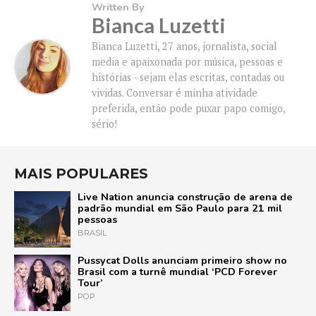
Written By
Bianca Luzetti
Bianca Luzetti, 27 anos, jornalista, social
media e apaixonada por música, pessoas e
histórias - sejam elas escritas, contadas ou
vividas. Conversar é minha atividade
preferida, então pode puxar papo comigo,
sério!
MAIS POPULARES
Live Nation anuncia construção de arena de
padrão mundial em São Paulo para 21 mil
pessoas
BRASIL
Pussycat Dolls anunciam primeiro show no
Brasil com a turnê mundial ‘PCD Forever
Tour’
POP