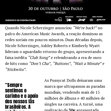
Quando Nicole Scherzinger anunciou
“We’re back!”
no
palco do American Music Awards, a reação dominou as
redes sociais em poucos minutos. Duas décadas depois,
Nicole Scherzinger, Ashley Roberts e Kimberly Wyatt
lideram o aguardado retorno do grupo, apresentando a
faixa inédita
“Club Song”
e relembrando a era de ouro
de hits como
“Don’t Cha”
,
“Buttons”
,
“Wait a Minute”
e
“Stickwitu”
.
As Pussycat Dolls deixaram uma
“Sempre
marca que ultrapassou as paradas
sentimos o
mundiais, vendendo mais de 15
carinho e o apoio
milhões de álbuns e 40 milhões de
dos nossos fãs
singles na carreira. A turnê, uma
brasileiros. A
realização da
30e
apresentada