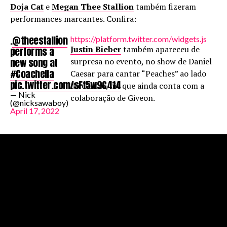
Doja Cat
e
Megan Thee Stallion
também fizeram
performances marcantes. Confira:
.
@theestallion
https://platform.twitter.com/widgets.js
Justin Bieber
também apareceu de
performs a
new song at
surpresa no evento, no show de Daniel
#Coachella
Caesar para cantar “Peaches” ao lado
pic.twitter.com/sFt5w9C414
do cantor, hit que ainda conta com a
— Nick
colaboração de Giveon.
(@nicksawaboy)
April 17, 2022