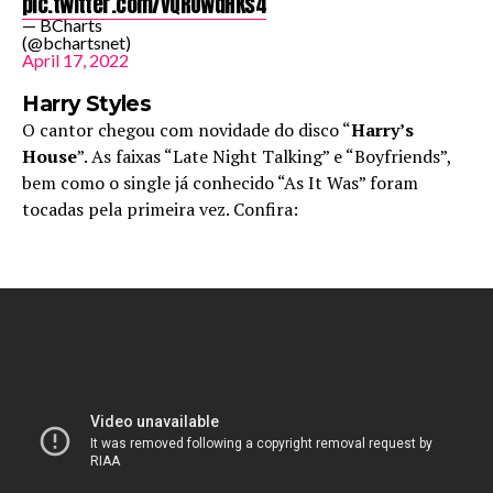
pic.twitter.com/vQROwdHKs4
— BCharts
(@bchartsnet)
April 17, 2022
Harry Styles
O cantor chegou com novidade do disco “
Harry’s
House
”. As faixas “Late Night Talking” e “Boyfriends”,
bem como o single já conhecido “As It Was” foram
tocadas pela primeira vez. Confira: