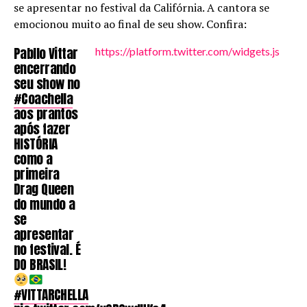
se apresentar no festival da Califórnia. A cantora se
emocionou muito ao final de seu show. Confira:
Pabllo Vittar
https://platform.twitter.com/widgets.js
encerrando
seu show no
#Coachella
aos prantos
após fazer
HISTÓRIA
como a
primeira
Drag Queen
do mundo a
se
apresentar
no festival. É
DO BRASIL!
#VITTARCHELLA