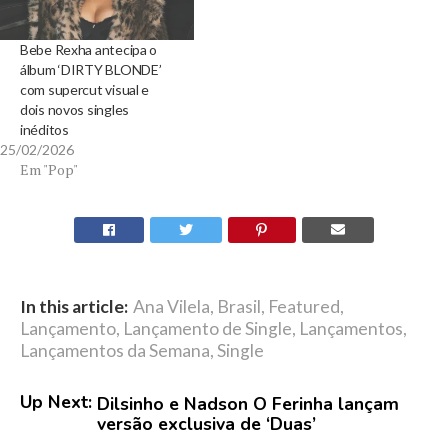
Bebe Rexha antecipa o
álbum ‘DIRTY BLONDE’
com supercut visual e
dois novos singles
inéditos
25/02/2026
Em "Pop"
In this article:
Ana Vilela
,
Brasil
,
Featured
,
Lançamento
,
Lançamento de Single
,
Lançamentos
,
Lançamentos da Semana
,
Single
Up Next:
Dilsinho e Nadson O Ferinha lançam
versão exclusiva de ‘Duas’