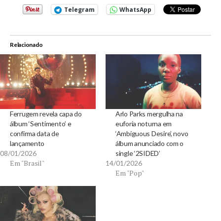
Telegram
WhatsApp
Relacionado
Ferrugem revela capa do
Arlo Parks mergulha na
álbum ‘Sentimento’ e
euforia noturna em
confirma data de
‘Ambiguous Desire’, novo
lançamento
álbum anunciado com o
08/01/2026
single ‘2SIDED’
Em "Brasil"
14/01/2026
Em "Pop"