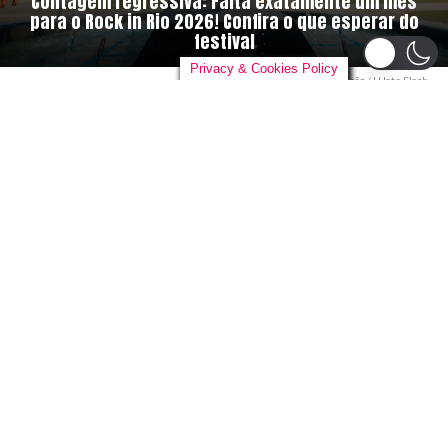
Contagem regressiva: Falta exatamente um mês
para o Rock in Rio 2026! Confira o que esperar do
festival
Privacy & Cookies Policy
Rock in Rio. Foto: Divulgação / I Hate Flash
By
danieloutlander
on
04/08/2026
O
relógio não para e a ansiedade dos fãs só
aumenta. Hoje, 4 de agosto, marcamos
exatamente a contagem regressiva de
um mês para a abertura dos portões da
Cidade do Rock. A partir do dia 4 de
setembro de 2026, o Parque Olímpico do Rio de Janeiro
voltará a ser o epicentro global da música e do
entretenimento, recebendo uma das edições mais
tecnológicas e diversas da história do
Rock in Rio
.