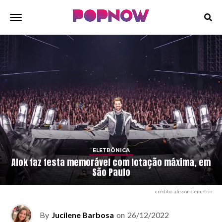
ELETRÔNICA
Alok faz festa memorável com lotação máxima, em
São Paulo
crédito: alisson demetrio
By
Jucilene Barbosa
on
26/12/2022