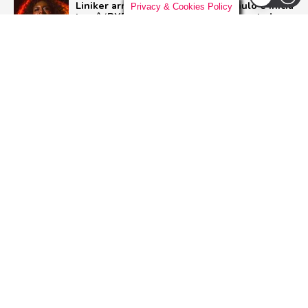
Liniker arrasta multidão em São Paulo e inicia
Privacy & Cookies Policy
turnê ‘BYE BYE CAJU’ com show esgotado
para 48 mil pessoas
BRASIL
Pussycat Dolls anunciam primeiro show no
Brasil com a turnê mundial ‘PCD Forever
Tour’
POP
Dia Mundial do Rock: Por que celebramos em
13 de julho e como o Rock in Rio 2026 vai
homenagear o gênero
ROCK
ADVERTISEMENT