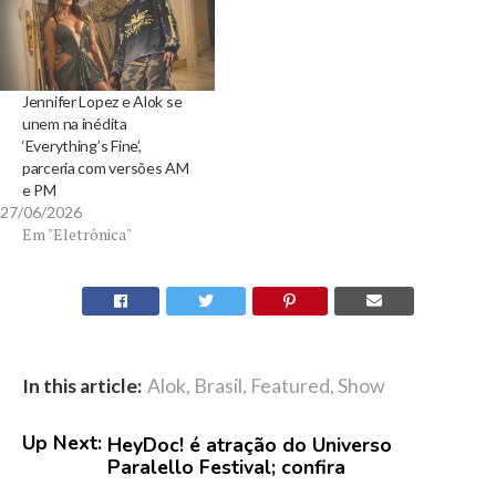
Jennifer Lopez e Alok se
unem na inédita
‘Everything’s Fine’,
parceria com versões AM
e PM
27/06/2026
Em "Eletrônica"
In this article:
Alok
,
Brasil
,
Featured
,
Show
Up Next:
HeyDoc! é atração do Universo
Paralello Festival; confira