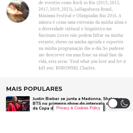
de eventos como Rock in Rio (2013, 2015,
2017, 2019, 2023), Lollapalooza Brasil,
Maximus Festival e Olimpíadas Rio 2016. A
música é como uma extensão da minha alma e
a diversidade cultural e linguística me
fascinam. Livros não podem faltar na minha
estante, shows na minha agenda e esportes
na minha programação dia-a-dia. Se pudesse
me descrever em uma frase na atual fase da
vida, esta seria: "Find what you love and let it
kill you." BUKOWSKI, Charles.
MAIS POPULARES
Justin Bieber se junta a Madonna, Shakira e
BTS no primeiro show do intervalo da final
da Copa do Mundo
Privacy & Cookies Policy
POP
Liniker arrasta multidão em São Paulo e inicia
turnê ‘BYE BYE CAJU’ com show esgotado