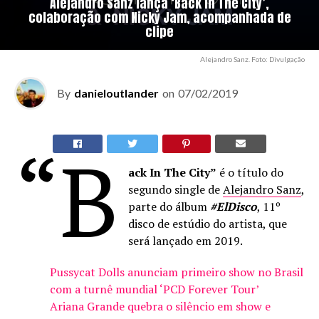
Alejandro Sanz lança ‘Back in The City’,
colaboração com Nicky Jam, acompanhada de
clipe
Alejandro Sanz. Foto: Divulgação
By
danieloutlander
on
07/02/2019
“B
ack In The City”
é o título do
segundo single de
Alejandro Sanz
,
parte do álbum
#ElDisco
, 11º
disco de estúdio do artista, que
será lançado em 2019.
Pussycat Dolls anunciam primeiro show no Brasil
com a turnê mundial ‘PCD Forever Tour’
Ariana Grande quebra o silêncio em show e