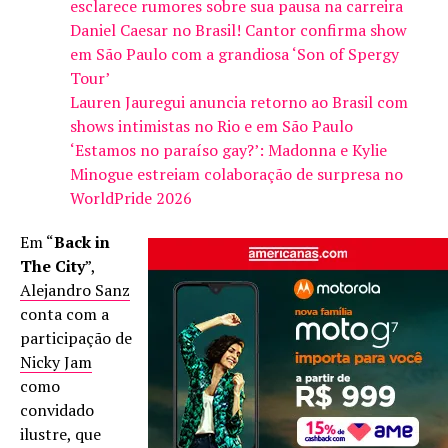
esclarece rumores sobre sua pausa na carreira
Daniel Caesar no Brasil! Cantor confirma show
em São Paulo com a grandiosa ‘Son of Spergy
Tour’
Lauren Jauregui anuncia retorno ao Brasil com
shows intimistas no Rio e em São Paulo
‘Estamos no paraíso gay?’: Madonna e Kylie
Minogue estreiam colaboração de surpresa no
WorldPride 2026
Em “
Back in
The City
”,
Alejandro Sanz
conta com a
participação de
Nicky Jam
como
convidado
ilustre, que