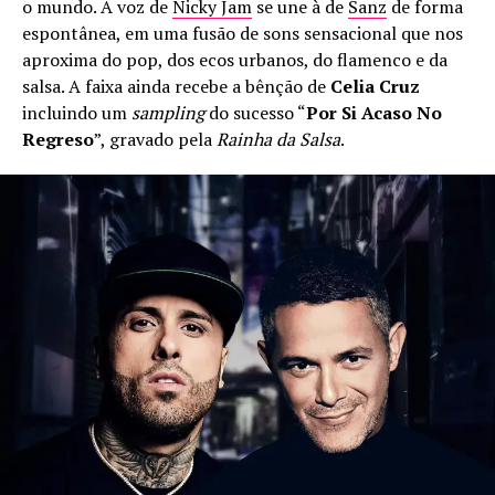
o mundo. A voz de
Nicky Jam
se une à de
Sanz
de forma
espontânea, em uma fusão de sons sensacional que nos
aproxima do pop, dos ecos urbanos, do flamenco e da
salsa. A faixa ainda recebe a bênção de
Celia Cruz
incluindo um
sampling
do sucesso “
Por Si Acaso No
Regreso
”, gravado pela
Rainha da Salsa
.