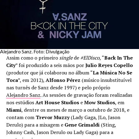
Alejandro Sanz. Foto: Divulgação
Assim como o primeiro
single
de
#ElDisco
, “
Back In The
City
” foi produzido a seis mãos por
Julio Reyes Copello
(produtor que já colaborou no álbum “
La Música No Se
Toca
”, em 2012),
Alfonso Pérez
(músico insubstituível
nas turnês de Sanz desde 1997) e pelo próprio
Alejandro Sanz
. As sessões de gravação foram realizadas
nos estúdios
Art House Studios
e
Mow Studios
, em
Miami
, dentre os meses de março a outubro de 2018, e
contam com
Trevor Muzzy
(Lady Gaga, JLo, Jason
Derulo) para a mixagem e
Gene Grimaldi
(Sting,
Johnny Cash, Jason Derulo ou Lady Gaga) para a