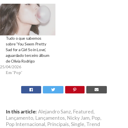
Tudo o que sabemos
sobre ‘You Seem Pretty
Sad for a Girl So in Love’,
aguardado terceiro álbum
de Olivia Rodrigo
25/04/2026
Em "Pop"
In this article:
Alejandro Sanz
,
Featured
,
Lançamento
,
Lançamentos
,
Nicky Jam
,
Pop
,
Pop Internacional
,
Principais
,
Single
,
Trend