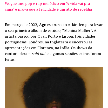
Wogue une pop e rap melódico em ‘A vida vai pra
cima’ e prova que a felicidade é um ato de rebeldia
Em março de 2022,
Agnes
cruzou o Atlântico para levar
o seu primeiro álbum de estúdio, “Menina Mulher”. A
artista passou por Ovar, Porto e Lisboa, três cidades
portuguesas, Londres, na Inglaterra e encerrou as
apresentações em Florença, na Itália. Os shows da
cantora deram
sold out
e algumas sessões extras foram
feitas.