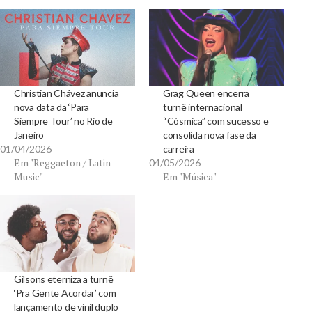
Christian Chávez anuncia
Grag Queen encerra
nova data da ‘Para
turnê internacional
Siempre Tour’ no Rio de
“Cósmica” com sucesso e
Janeiro
consolida nova fase da
01/04/2026
carreira
Em "Reggaeton / Latin
04/05/2026
Music"
Em "Música"
Gilsons eterniza a turnê
‘Pra Gente Acordar’ com
lançamento de vinil duplo