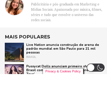
Publicitária e pós-graduada em Marketing e
Mídias Sociais. Apaixonada por música, filmes,
séries e tudo que envolve o universo das
redes sociais.
MAIS POPULARES
Live Nation anuncia construção de arena de
padrão mundial em São Paulo para 21 mil
pessoas
BRASIL
Pussycat Dolls anunciam primeiro show no
Brasil com a turnê mundial ‘PCD Forever
Privacy & Cookies Policy
Tour’
POP
Liniker arrasta multidão em São Paulo e inicia
turnê ‘BYE BYE CAJU’ com show esgotado
para 48 mil pessoas
BRASIL