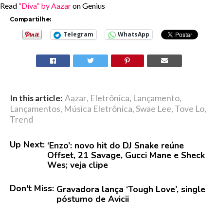
Read
“Diva” by Aazar
on Genius
Compartilhe:
Telegram
WhatsApp
In this article:
Aazar
,
Eletrônica
,
Lançamento
,
Lançamentos
,
Música Eletrônica
,
Swae Lee
,
Tove Lo
,
Trend
Up Next:
‘Enzo’: novo hit do DJ Snake reúne
Offset, 21 Savage, Gucci Mane e Sheck
Wes; veja clipe
Don't Miss:
Gravadora lança ‘Tough Love’, single
póstumo de Avicii