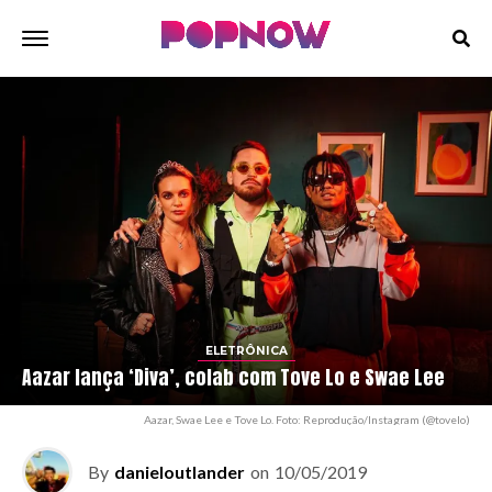
ELETRÔNICA
Aazar lança ‘Diva’, colab com Tove Lo e Swae Lee
Aazar, Swae Lee e Tove Lo. Foto: Reprodução/Instagram (@tovelo)
By
danieloutlander
on
10/05/2019