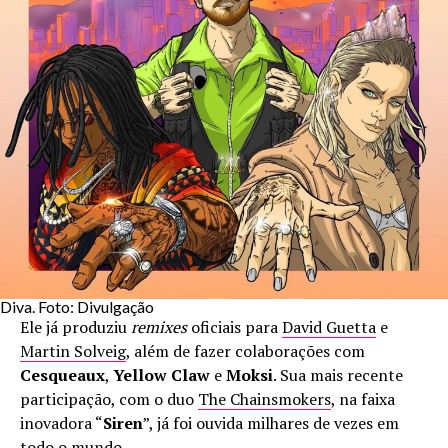
Diva. Foto: Divulgação
Ele já produziu
remixes
oficiais para
David Guetta
e
Martin Solveig
, além de fazer colaborações com
Cesqueaux
,
Yellow Claw
e
Moksi
. Sua mais recente
participação, com o duo
The Chainsmokers
, na faixa
inovadora “
Siren
”, já foi ouvida milhares de vezes em
todo o mundo.