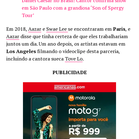
Daniel Caesar no Brasil! Cantor confirma show
em São Paulo com a grandiosa ‘Son of Spergy
Tour’
Em 2018,
Aazar
e
Swae Lee
se encontraram em
Paris
, e
Aazar
disse que tinha certeza de que eles trabalhariam
juntos um dia. Um ano depois, os artistas estavam em
Los Angeles
filmando o videoclipe desta parceria,
incluindo a cantora sueca
Tove Lo
.
PUBLICIDADE