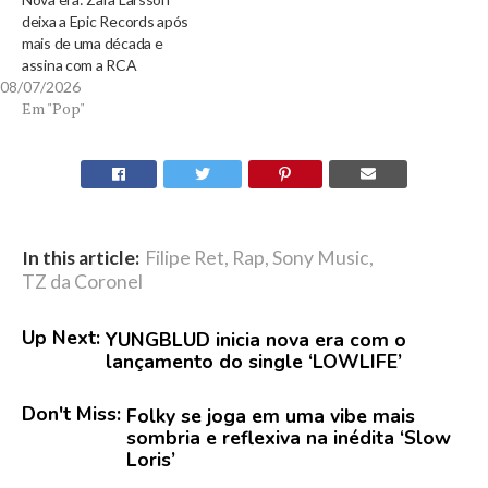
deixa a Epic Records após
mais de uma década e
assina com a RCA
08/07/2026
Em "Pop"
In this article:
Filipe Ret
,
Rap
,
Sony Music
,
TZ da Coronel
Up Next:
YUNGBLUD inicia nova era com o
lançamento do single ‘LOWLIFE’
Don't Miss:
Folky se joga em uma vibe mais
sombria e reflexiva na inédita ‘Slow
Loris’