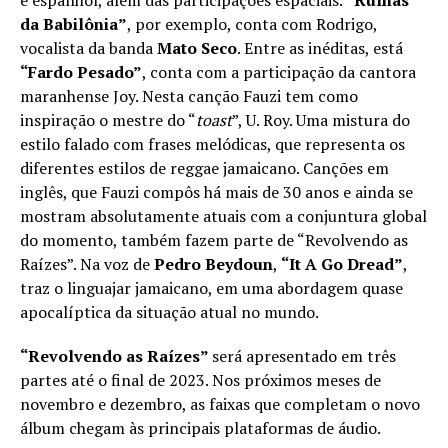
e espanhol, além das participações espaciais.
“Ruínas
da Babilônia”
, por exemplo, conta com Rodrigo,
vocalista da banda
Mato Seco
. Entre as inéditas, está
“Fardo Pesado”
, conta com a participação da cantora
maranhense Joy. Nesta canção Fauzi tem como
inspiração o mestre do “
toast
”, U. Roy. Uma mistura do
estilo falado com frases melódicas, que representa os
diferentes estilos de reggae jamaicano. Canções em
inglês, que Fauzi compôs há mais de 30 anos e ainda se
mostram absolutamente atuais com a conjuntura global
do momento, também fazem parte de “Revolvendo as
Raízes”. Na voz de
Pedro Beydoun
,
“It A Go Dread”
,
traz o linguajar jamaicano, em uma abordagem quase
apocalíptica da situação atual no mundo.
“Revolvendo as Raízes”
será apresentado em três
partes até o final de 2023. Nos próximos meses de
novembro e dezembro, as faixas que completam o novo
álbum chegam às principais plataformas de áudio.