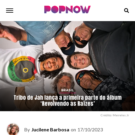
BRASIL
Tribo de Jah lança a primeira parte do álbum
‘Revolvendo as Raízes’
Crédito: Meireles Jr
By
Jucilene Barbosa
on
17/10/2023