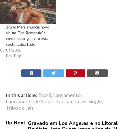
Bruno Mars anuncia novo
álbum ‘The Romantic’ e
confirma single para esta
sexta; saiba tudo
08/01/2026
Em "Pop"
In this article:
Brasil
,
Lançamento
,
Lançamento de Single
,
Lançamentos
,
Single
,
Tribo de Jah
Up Next:
Gravado em Los Angeles e no Litoral
Paulista, Jota Quest lança clipe de ‘N-