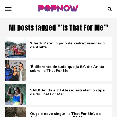
All posts tagged "‘Is That For Me’"
‘Check Mate’: o jogo de xadrez visionário
de Anitta
‘É diferente de tudo que já fiz’, diz Anitta
sobre ‘Is That For Me’
SAIU! Anitta e DJ Alesso estrelam o clipe
de ‘Is That For Me’
Ouça o novo single ‘Is That For Me’, de