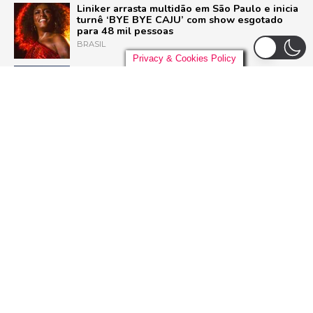
Liniker arrasta multidão em São Paulo e inicia
turnê ‘BYE BYE CAJU’ com show esgotado
para 48 mil pessoas
BRASIL
Privacy & Cookies Policy
Live Nation anuncia construção de arena de
padrão mundial em São Paulo para 21 mil
pessoas
BRASIL
Pussycat Dolls anunciam primeiro show no
Brasil com a turnê mundial ‘PCD Forever
Tour’
POP
Dia Mundial do Rock: Por que celebramos em
13 de julho e como o Rock in Rio 2026 vai
homenagear o gênero
ROCK
ADVERTISEMENT