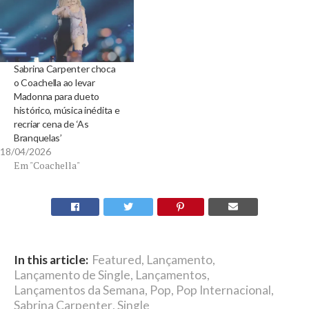
Sabrina Carpenter choca
o Coachella ao levar
Madonna para dueto
histórico, música inédita e
recriar cena de ‘As
Branquelas’
18/04/2026
Em "Coachella"
In this article:
Featured
,
Lançamento
,
Lançamento de Single
,
Lançamentos
,
Lançamentos da Semana
,
Pop
,
Pop Internacional
,
Sabrina Carpenter
,
Single