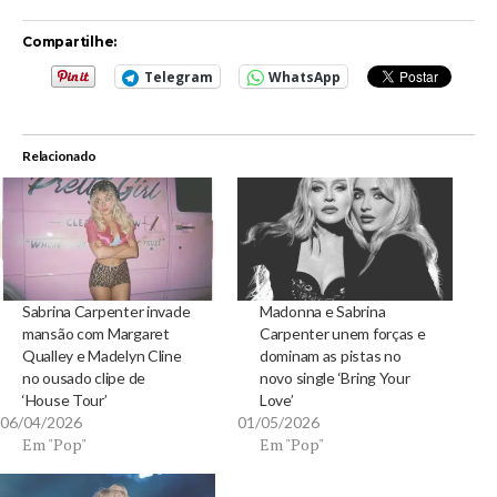
Compartilhe:
Telegram
WhatsApp
Relacionado
Sabrina Carpenter invade
Madonna e Sabrina
mansão com Margaret
Carpenter unem forças e
Qualley e Madelyn Cline
dominam as pistas no
no ousado clipe de
novo single ‘Bring Your
‘House Tour’
Love’
06/04/2026
01/05/2026
Em "Pop"
Em "Pop"