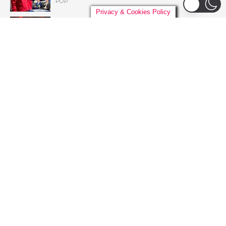
POP
Privacy & Cookies Policy
Liniker arrasta multidão em São Paulo e inicia
turnê ‘BYE BYE CAJU’ com show esgotado
para 48 mil pessoas
BRASIL
Live Nation anuncia construção de arena de
padrão mundial em São Paulo para 21 mil
pessoas
BRASIL
Pussycat Dolls anunciam primeiro show no
Brasil com a turnê mundial ‘PCD Forever
Tour’
POP
ADVERTISEMENT