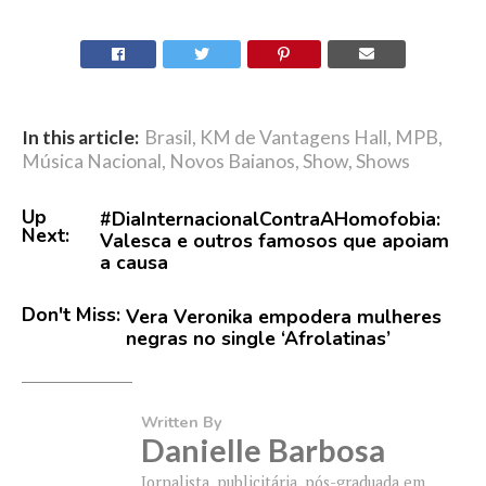
In this article:
Brasil
,
KM de Vantagens Hall
,
MPB
,
Música Nacional
,
Novos Baianos
,
Show
,
Shows
Up
#DiaInternacionalContraAHomofobia:
Next:
Valesca e outros famosos que apoiam
a causa
Don't Miss:
Vera Veronika empodera mulheres
negras no single ‘Afrolatinas’
Written By
Danielle Barbosa
Jornalista, publicitária, pós-graduada em