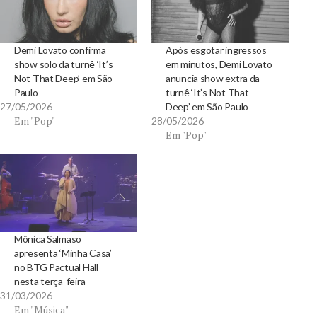
Demi Lovato confirma
Após esgotar ingressos
show solo da turnê ‘It’s
em minutos, Demi Lovato
Not That Deep’ em São
anuncia show extra da
Paulo
turnê ‘It’s Not That
27/05/2026
Deep’ em São Paulo
Em "Pop"
28/05/2026
Em "Pop"
Mônica Salmaso
apresenta ‘Minha Casa’
no BTG Pactual Hall
nesta terça-feira
31/03/2026
Em "Música"