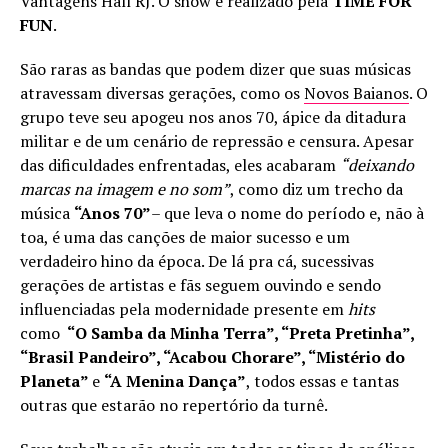
Vantagens Hall RJ. O show é realizado pela
TIME FOR
FUN
.
São raras as bandas que podem dizer que suas músicas
atravessam diversas gerações, como os
Novos Baianos
. O
grupo teve seu apogeu nos anos 70, ápice da ditadura
militar e de um cenário de repressão e censura. Apesar
das dificuldades enfrentadas, eles acabaram
“deixando
marcas na imagem e no som”
, como diz um trecho da
música
“Anos 70”
– que leva o nome do período e, não à
toa, é uma das canções de maior sucesso e um
verdadeiro hino da época. De lá pra cá, sucessivas
gerações de artistas e fãs seguem ouvindo e sendo
influenciadas pela modernidade presente em
hits
como
“O Samba da Minha Terra”, “Preta Pretinha”,
“Brasil Pandeiro”, “Acabou Chorare”, “Mistério do
Planeta”
e
“A Menina Dança”
, todos essas e tantas
outras que estarão no repertório da turnê.