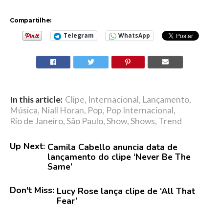
Compartilhe:
Telegram
WhatsApp
In this article:
Clipe
,
Internacional
,
Lançamento
,
Música
,
Niall Horan
,
Pop
,
Pop Internacional
,
Rio de Janeiro
,
São Paulo
,
Show
,
Shows
,
Trend
Up Next:
Camila Cabello anuncia data de
lançamento do clipe ‘Never Be The
Same’
Don't Miss:
Lucy Rose lança clipe de ‘All That
Fear’