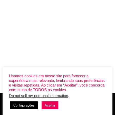
Usamos cookies em nosso site para fornecer a
experiência mais relevante, lembrando suas preferências
Assista “On The Loose”:
e visitas repetidas. Ao clicar em “Aceitar”, você concorda
com o uso de TODOS os cookies.
Do not sell my personal information
.
Configurações
Aceitar