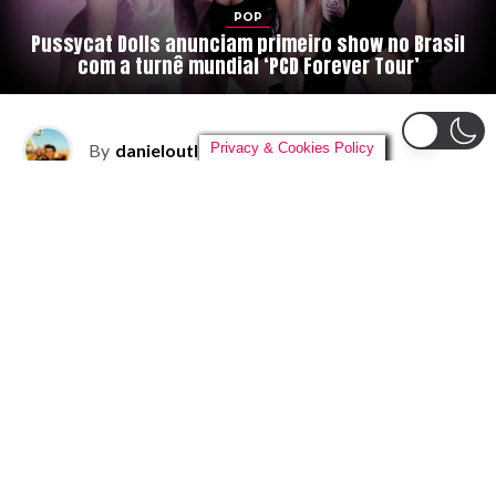
POP
Pussycat Dolls anunciam primeiro show no Brasil
com a turnê mundial ‘PCD Forever Tour’
By
danieloutlander
on
04/08/2026
Privacy & Cookies Policy
O
reencontro que os fãs brasileiros tanto
esperavam finalmente vai acontecer. As
Pussycat Dolls
confirmaram a sua
primeira passagem pela história do
Brasil com a turnê mundial
PCD Forever
Tour
, que celebra os 20 anos do aclamado álbum de
estreia do grupo. A apresentação única acontecerá no
dia
30 de outubro
, no Nubank Parque, em São Paulo.