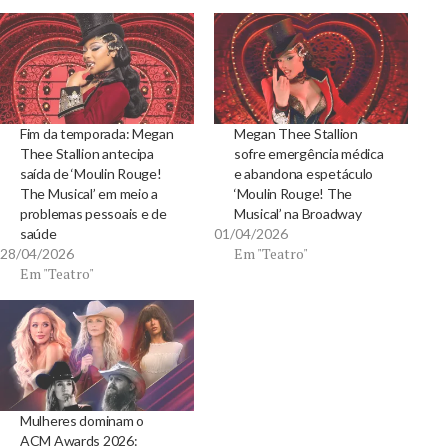
Fim da temporada: Megan
Megan Thee Stallion
Thee Stallion antecipa
sofre emergência médica
saída de ‘Moulin Rouge!
e abandona espetáculo
The Musical’ em meio a
‘Moulin Rouge! The
problemas pessoais e de
Musical’ na Broadway
saúde
01/04/2026
Em "Teatro"
28/04/2026
Em "Teatro"
Mulheres dominam o
ACM Awards 2026: