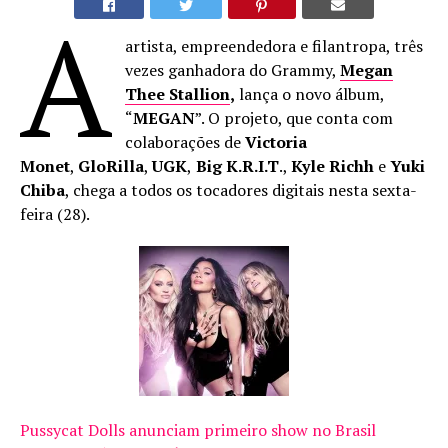
A
artista, empreendedora e filantropa, três
vezes ganhadora do Grammy,
Megan
Thee Stallion
,
lança o novo álbum,
“
MEGAN
”. O projeto, que conta com
colaborações de
Victoria
Monet
,
GloRilla
,
UGK
,
Big K.R.I.T
.,
Kyle Richh
e
Yuki
Chiba
, chega a todos os tocadores digitais nesta sexta-
feira (28).
Pussycat Dolls anunciam primeiro show no Brasil