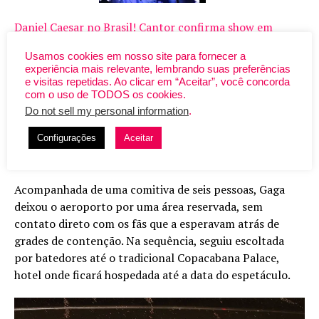
Daniel Caesar no Brasil! Cantor confirma show em
São Paulo com a grandiosa ‘Son of Spergy Tour’
Usamos cookies em nosso site para fornecer a
experiência mais relevante, lembrando suas preferências
e visitas repetidas. Ao clicar em “Aceitar”, você concorda
O pedido incomum foi feito no setor RIOgaleão
com o uso de TODOS os cookies.
Exclusive, dedicado ao atendimento de celebridades e
Do not sell my personal information
.
autoridades. Embora o motivo da exigência não tenha
Configurações
Aceitar
sido revelado, a cantora deixou o local sob pouca
iluminação, evitando flashes e olhares curiosos.
Acompanhada de uma comitiva de seis pessoas, Gaga
deixou o aeroporto por uma área reservada, sem
contato direto com os fãs que a esperavam atrás de
grades de contenção. Na sequência, seguiu escoltada
por batedores até o tradicional Copacabana Palace,
hotel onde ficará hospedada até a data do espetáculo.