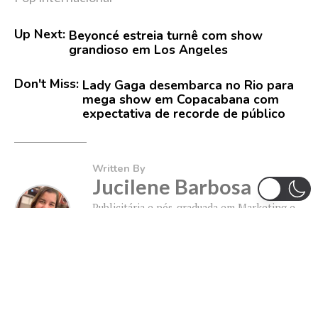
Up Next:
Beyoncé estreia turnê com show
grandioso em Los Angeles
Don't Miss:
Lady Gaga desembarca no Rio para
mega show em Copacabana com
expectativa de recorde de público
Written By
Jucilene Barbosa
Publicitária e pós-graduada em Marketing e
Mídias Sociais. Apaixonada por música, filmes,
séries e tudo que envolve o universo das
redes sociais.
MAIS POPULARES