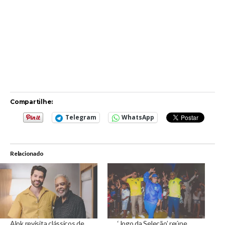
Compartilhe:
Telegram
WhatsApp
Relacionado
Alok revisita clássicos de
‘Jogo da Seleção’ reúne