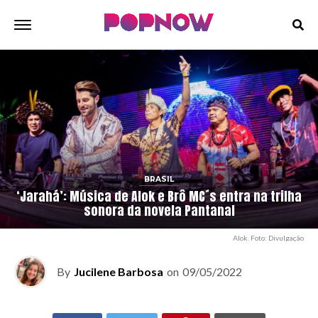
BRASIL
‘Jarahá’: Música de Alok e Brô MC´s entra na trilha
sonora da novela Pantanal
Alok. Foto: Divulgação
By
Jucilene Barbosa
on
09/05/2022