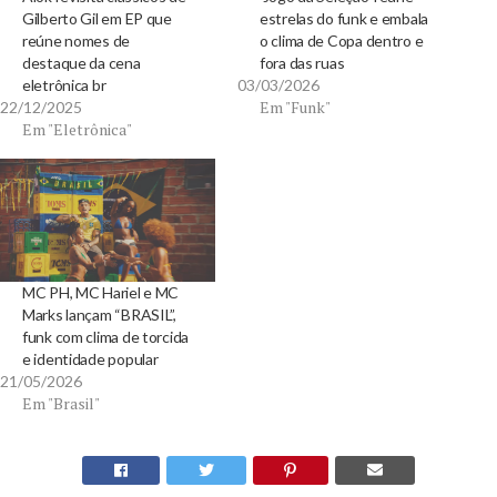
Gilberto Gil em EP que
estrelas do funk e embala
reúne nomes de
o clima de Copa dentro e
destaque da cena
fora das ruas
eletrônica br
03/03/2026
Em "Funk"
22/12/2025
Em "Eletrônica"
MC PH, MC Hariel e MC
Marks lançam “BRASIL”,
funk com clima de torcida
e identidade popular
21/05/2026
Em "Brasil"