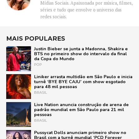
Mídias Sociais. Apaixonada por música, filmes,
séries e tudo que envolve o universo das
redes sociais.
MAIS POPULARES
Justin Bieber se junta a Madonna, Shakira e
BTS no primeiro show do intervalo da final
da Copa do Mundo
POP
Liniker arrasta multidão em São Paulo e inicia
turnê ‘BYE BYE CAJU’ com show esgotado
para 48 mil pessoas
BRASIL
Live Nation anuncia construção de arena de
padrão mundial em São Paulo para 21 mil
pessoas
BRASIL
Pussycat Dolls anunciam primeiro show no
Brasil com a turnê mundial ‘PCD Forever