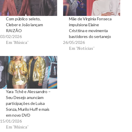
Com público seleto,
Mãe de Virginia Fonseca
Cleber e João lançam
impulsiona Elaine
RAIZÃO
Cristtina e movimenta
03/02/2026
bastidores do sertanejo
Em "Música"
26/05/2026
Em "Notícias"
Yara Tchê e Alessandro –
Seu Desejo anunciam
participações de Luísa
Sonza, Murilo Huff e mais
em novo DVD
15/01/2026
Em "Música"