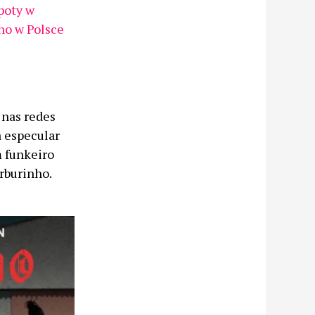
poty w
ino w Polsce
 nas redes
a especular
m funkeiro
rburinho.