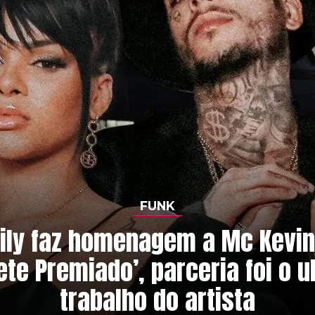
FUNK
ily faz homenagem a Mc Kevi
hete Premiado’, parceria foi o u
trabalho do artista