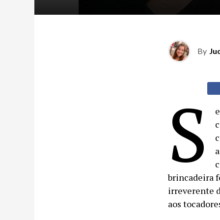
By
Ju
S
e
c
c
a
c
brincadeira f
irreverente 
aos tocadores