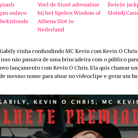
‘ynash
Voel de Stoot adrenaline
Świeże jack
gan onlayn
bij het Spelen Wisdom of
Slotsdj Cas
zbekistonda
Athena Slot in
Nederland
Gabily vinha confundindo MC Kevin com Kevin O Chris
o isso não passava de uma brincadeira com o público par
novo lançamento com Kevin O Chris. Ela quis chamar u
de mesmo nome para atuar no videoclipe e gerar um bu