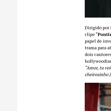
Dirigido por
clipe “
Ponti
papel de inv
trama para a
dois cantore
hollywoodian
“Amor, tu vei
cheirosinho 