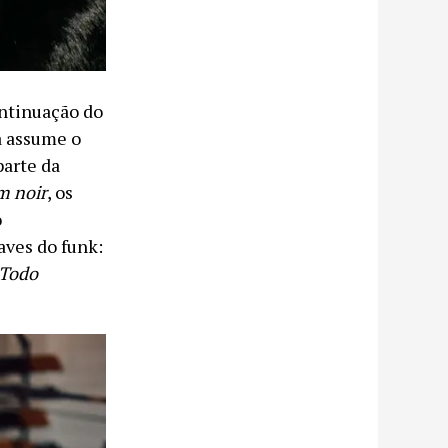
ontinuação do
a assume o
parte da
lm noir
, os
o
aves do funk:
 Todo