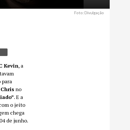
Foto: Divulgação
C Kevin
, a
stavam
 para
 Chris
no
miado”
. E a
com o jeito
agem chega
 04 de junho.