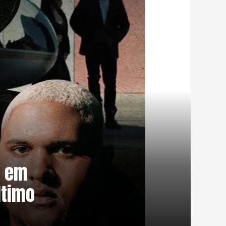
n em
ltimo