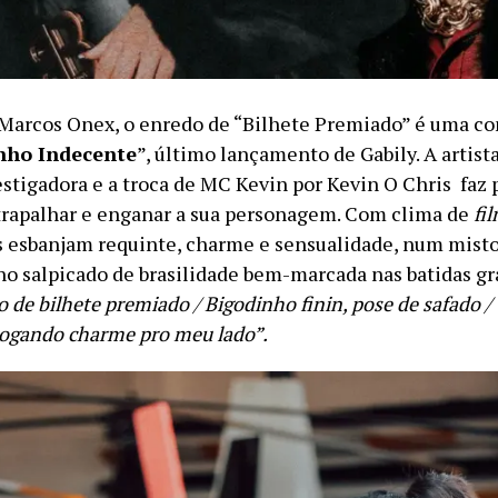
 Marcos Onex, o enredo de “Bilhete Premiado” é uma c
nho Indecente
”, último lançamento de Gabily. A artist
estigadora e a troca de MC Kevin por Kevin O Chris faz 
trapalhar e enganar a sua personagem. Com clima de
fi
s esbanjam requinte, charme e sensualidade, num mist
o salpicado de brasilidade bem-marcada nas batidas gr
o de bilhete premiado / Bigodinho finin, pose de safado /
jogando charme pro meu lado”.