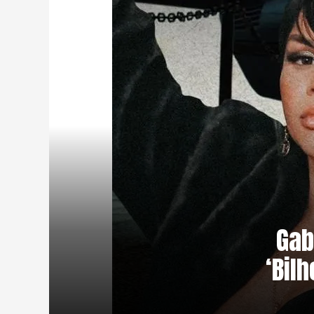
Gab
‘Bil