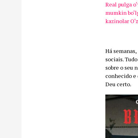
Real pulga o
mumkin bo‘l
kazinolar O‘
Há semanas, 
sociais. Tud
sobre o seu 
conhecido e 
Deu certo.