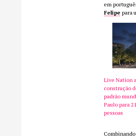
em português
Felipe
para 
Live Nation 
construção d
padrão mund
Paulo para 2
pessoas
Combinando v