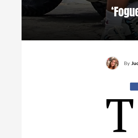
‘Fogu
By
Ju
T