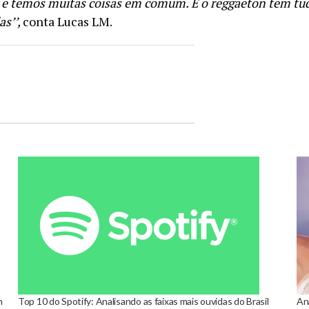
s e temos muitas coisas em comum. E o reggaeton tem tud
as’’,
conta Lucas LM.
m
Top 10 do Spotify: Analisando as faixas mais ouvidas do Brasil
Ana