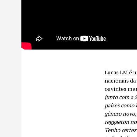
Lucas LM é u
nacionais da
ouvintes men
junto com a 
países como B
gênero novo, 
reggaeton no 
Tenho certeza