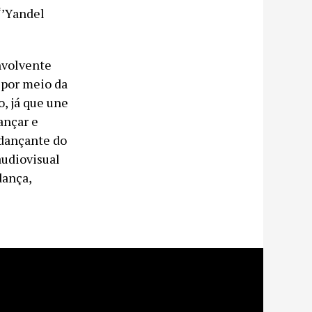
‘’Yandel
nvolvente
 por meio da
, já que une
ançar e
 dançante do
audiovisual
dança,