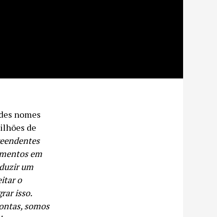
ndes nomes
milhões de
reendentes
çamentos em
oduzir um
itar o
rar isso.
 contas, somos