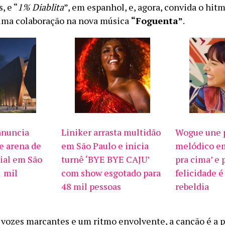
, e “
1% Diablita
”, em espanhol, e, agora, convida o hit
uma colaboração na nova música
“Foguenta”
.
anuncia
Liniker arrasta multidão
Wogue une p
e arena de
em São Paulo e inicia
melódico em
ial em São
turnê ‘BYE BYE CAJU’
pra cima’ e 
1 mil
com show esgotado para
felicidade é
48 mil pessoas
rebeldia
ozes marcantes e um ritmo envolvente, a canção é a 