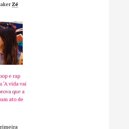
maker
Zé
op e rap
 ‘A vida vai
prova que a
 um ato de
primeira