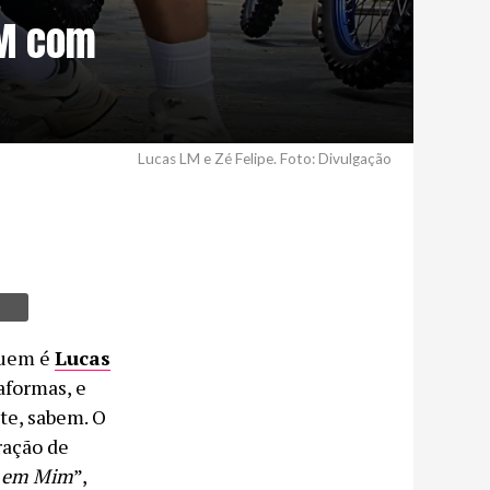
LM com
Lucas LM e Zé Felipe. Foto: Divulgação
quem é
Lucas
aformas, e
te, sabem. O
ração de
 em Mim
”,