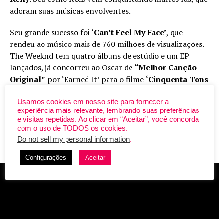
adoram suas músicas envolventes.
Seu grande sucesso foi
‘Can’t Feel My Face’
, que
rendeu ao músico mais de 760 milhões de visualizações.
The Weeknd tem quatro álbuns de estúdio e um EP
lançados, já concorreu ao Oscar de
“Melhor Canção
Original”
por ‘Earned It’ para o filme
‘Cinquenta Tons
de Cinza’
e seu novo single,
‘Starboy’
– que nomeia o
novo álbum – já ultrapassou 794 milhões de views. O
Usamos cookies em nosso site para fornecer a
experiência mais relevante, lembrando suas preferências
artista promete chegar com tudo no festival
e visitas repetidas. Ao clicar em “Aceitar”, você concorda
Lollapalooza em sua primeira passagem pelo país.
com o uso de TODOS os cookies.
Do not sell my personal information
.
Ouça aqui o hit
‘Starboy’
:
Configurações
Aceitar