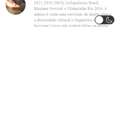
2017, 2019, 2023), Lollapalooza Brasil,
Maximus Festival e Olimpíadas Rio 2016. A
música é como uma extensão da minha alma e
a diversidade cultural e linguística me
fascinam. Livros não podem faltar na minha
estante, shows na minha agenda e esportes
na minha programação dia-a-dia. Se pudesse
me descrever em uma frase na atual fase da
vida, esta seria: "Find what you love and let it
kill you." BUKOWSKI, Charles.
MAIS POPULARES
Justin Bieber se junta a Madonna, Shakira e
BTS no primeiro show do intervalo da final
da Copa do Mundo
POP
Liniker arrasta multidão em São Paulo e inicia
turnê ‘BYE BYE CAJU’ com show esgotado
para 48 mil pessoas