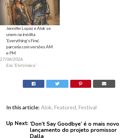
Jennifer Lopez e Alok se
unem na inédita
‘Everything’s Fine’,
parceria com versões AM
e PM
27/06/2026
Em "Eletrônica"
In this article:
Alok
,
Featured
,
Festival
Up Next:
‘Don’t Say Goodbye’ é o mais novo
lançamento do projeto promissor
Dalla