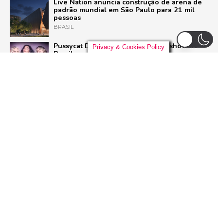
Live Nation anuncia construção de arena de
padrão mundial em São Paulo para 21 mil
pessoas
BRASIL
Pussycat Dolls anunciam primeiro show no
Privacy & Cookies Policy
Brasil com a turnê mundial ‘PCD Forever
Tour’
POP
Liniker arrasta multidão em São Paulo e inicia
turnê ‘BYE BYE CAJU’ com show esgotado
para 48 mil pessoas
BRASIL
Dia Mundial do Rock: Por que celebramos em
13 de julho e como o Rock in Rio 2026 vai
homenagear o gênero
ROCK
ADVERTISEMENT