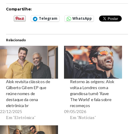
Compartilhe:
Telegram
WhatsApp
Relacionado
Alok revisita clássicos de
Retorno às origens: Alok
Gilberto Gil em EP que
volta a Londres com a
reúne nomes de
grandiosa turnê ‘Rave
destaque da cena
The World’ e fala sobre
eletrônica br
recomeços
22/12/2025
09/05/2026
Em "Eletrônica"
Em "Notícias"