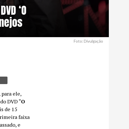
DVD ‘O
nejos
Foto: Divulgação
 para ele,
 do DVD “
O
is de 15
rimeira faixa
assado, e