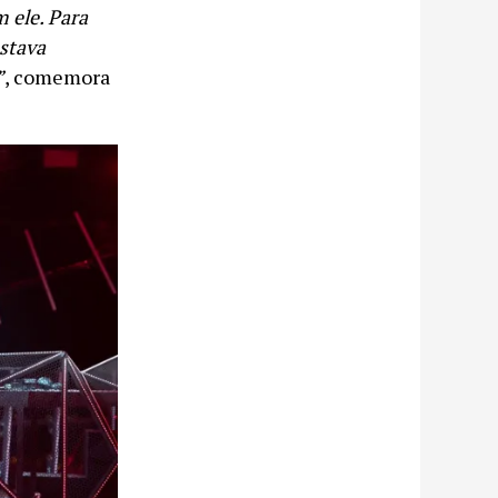
 ele. Para
estava
”
, comemora