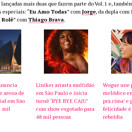
lançadas mais duas que fazem parte do Vol. 1 e, també
 especiais: “
Eu Amo Todas
” com
Jorge
, da dupla com
 Rolê
” com
Thiago Brava
.
anuncia
Liniker arrasta multidão
Wogue une p
e arena de
em São Paulo e inicia
melódico em
ial em São
turnê ‘BYE BYE CAJU’
pra cima’ e 
1 mil
com show esgotado para
felicidade é
48 mil pessoas
rebeldia