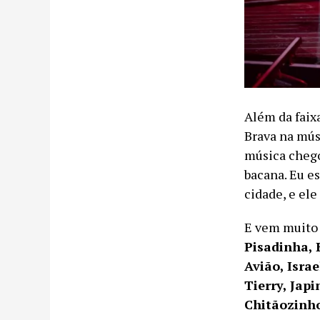
Além da faixa
Brava na mús
música chego
bacana. Eu e
cidade, e ele
E vem muito 
Pisadinha,
Avião, Isra
Tierry, Jap
Chitãozinh