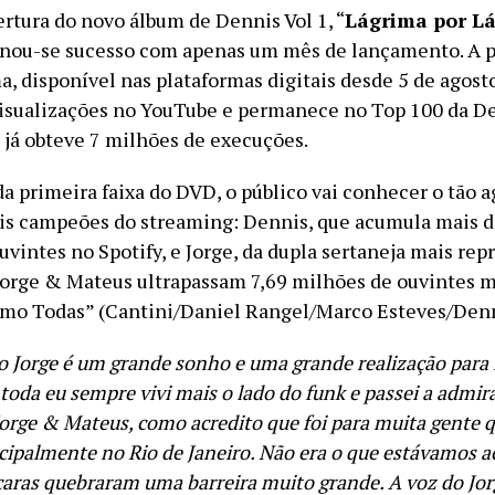
ertura do novo álbum de Dennis Vol 1, “
Lágrima por L
rnou-se sucesso com apenas um mês de lançamento. A 
, disponível nas plataformas digitais desde 5 de agosto
isualizações no YouTube e permanece no Top 100 da De
e já obteve 7 milhões de execuções.
da primeira faixa do DVD, o público vai conhecer o tão 
ois campeões do streaming: Dennis, que acumula mais d
vintes no Spotify, e Jorge, da dupla sertaneja mais rep
Jorge & Mateus ultrapassam 7,69 milhões de ouvintes m
mo Todas” (Cantini/Daniel Rangel/Marco Esteves/Denn
o Jorge é um grande sonho e uma grande realização para
toda eu sempre vivi mais o lado do funk e passei a admir
Jorge & Mateus, como acredito que foi para muita gente 
ncipalmente no Rio de Janeiro. Não era o que estávamos 
 caras quebraram uma barreira muito grande. A voz do Jo