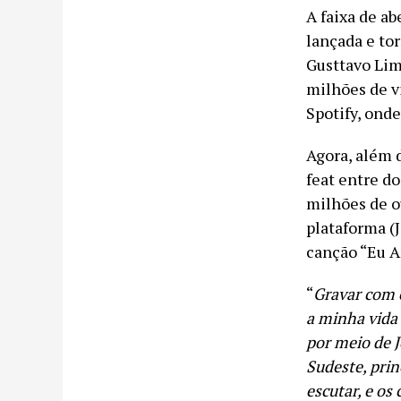
A faixa de ab
lançada e to
Gusttavo Lima
milhões de v
Spotify, ond
Agora, além 
feat entre d
milhões de ou
plataforma (
canção “Eu A
“
Gravar com 
a minha vida 
por meio de 
Sudeste, pri
escutar, e os