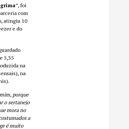
ágrima
”, foi
parceria com
, atingiu 10
ezer e do
aguardado
e 5,35
roduzida na
ensais), na
is).
 mim, porque
ar o sertanejo
que mora no
acostumados a
rge é muito