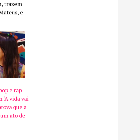
m, trazem
 Mateus, e
op e rap
 ‘A vida vai
prova que a
 um ato de