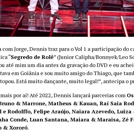
 com Jorge, Dennis traz para o Vol 1 a participação do 
ica “
Segredo de Rolê
” (Junior Calipha/Bonnyek/Leo So
u até mim um dia antes da gravação do DVD e eu ache
stava em Goiânia e sou muito amigo do Thiago, que ta
 topou. Está muito dançante, muito legal!”, antecipa o p
mais por aí! Até 2022, Dennis lançará parcerias com
Os
 Bruno & Marrone, Matheus & Kauan, Raí Saia Ro
el e Rodolffo, Felipe Araújo, Naiara Azevedo, Luiza
inha Conde, Luan Santana, Maiara & Maraisa, Zé F
o & Xororó
.