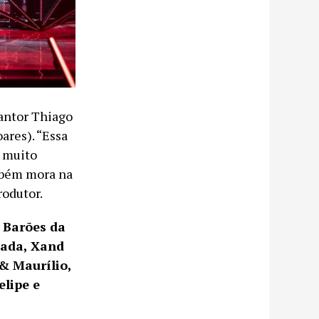
cantor Thiago
ares). “Essa
i muito
mbém mora na
rodutor.
 Barões da
dada, Xand
 & Maurílio,
elipe e