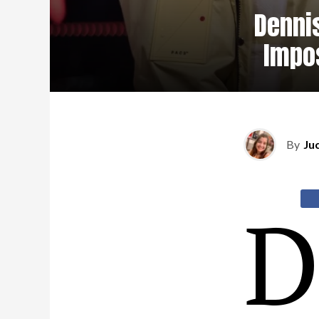
Denni
Impo
By
Ju