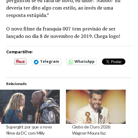
perguntou se eu faria de novo, eu disse: ‘Nãooo!’ Eu
deveria ter dito algo com estilo, ao invés de uma
resposta estúpida.”
O novo filme da franquia 007 tem previsão de ser
lançado no dia 8 de novembro de 2019. Chega logo!
Compartilhe:
Telegram
WhatsApp
Relacionado
Supergirl: por que o novo
Globo de Ouro 2026:
filme da DC com Milly
Wagner Moura faz