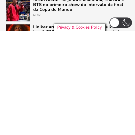
BTS no primeiro show do intervalo da final
da Copa do Mundo
POP
Liniker arrasta multidão em São Paulo e inicia
Privacy & Cookies Policy
turnê ‘BYE BYE CAJU’ com show esgotado
para 48 mil pessoas
BRASIL
Live Nation anuncia construção de arena de
padrão mundial em São Paulo para 21 mil
pessoas
BRASIL
Pussycat Dolls anunciam primeiro show no
Brasil com a turnê mundial ‘PCD Forever
Tour’
POP
ADVERTISEMENT