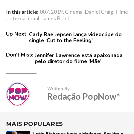
In this article:
007
,
2019
,
Cinema
,
Daniel Craig
,
Filme
,
Internacional
,
James Bond
Up Next:
Carly Rae Jepsen lança videoclipe do
single ‘Cut to the Feeling’
Don't Miss:
Jennifer Lawrence está apaixonada
pelo diretor do filme ‘Mãe’
Written By
Redação PopNow*
MAIS POPULARES
Justin Bieber se junta a Madonna, Shakira e