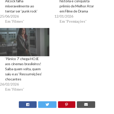
Alcock falha
história e conquista
miseravelmente ao
prêmio de Melhor Ator
tentar ser ‘punk rock’
em Filme de Drama
25/06/2026
12/01/2026
Em "Filmes"
Em "Premiações"
‘Pânico 7’ chega HOJE
aos cinemas brasileiros!
Saiba quem volta, quem
saiu e as ‘Ressurreições’
chocantes
26/02/2026
Em "Filmes"