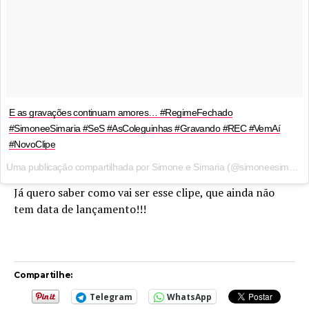
E as gravações continuam amores… #RegimeFechado
#SimoneeSimaria #SeS #AsColeguinhas #Gravando #REC #VemAí
#NovoClipe
Uma publicação compartilhada por Simone e Simaria (@simoneesimaria) em
Já quero saber como vai ser esse clipe, que ainda não
tem data de lançamento!!!
Compartilhe:
Telegram
WhatsApp