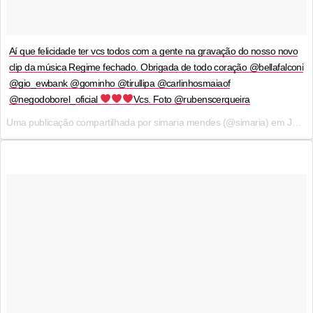
Aí que felicidade ter vcs todos com a gente na gravação do nosso novo
clip da música Regime fechado. Obrigada de todo coração @bellafalconi
@gio_ewbank @gominho @tirullipa @carlinhosmaiaof
@negodoborel_oficial
Vcs. Foto @rubenscerqueira
Uma publicação compartilhada por simaria mendes (@simaria) em
Jul 19, 2017 às 7:10 PDT