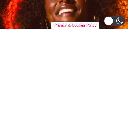
Privacy & Cookies Policy
BRASIL
Liniker arrasta multidão em São Paulo e inicia
turnê ‘BYE BYE CAJU’ com show esgotado para 48
mil pessoas