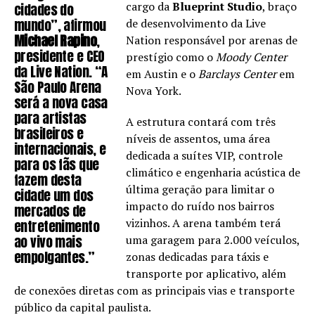
cargo da
Blueprint Studio
, braço
cidades do
mundo”, afirmou
de desenvolvimento da Live
Michael Rapino
,
Nation responsável por arenas de
presidente e CEO
prestígio como o
Moody Center
da Live Nation. “A
em Austin e o
Barclays Center
em
São Paulo Arena
Nova York.
será a nova casa
para artistas
A estrutura contará com três
brasileiros e
níveis de assentos, uma área
internacionais, e
dedicada a suítes VIP, controle
para os fãs que
climático e engenharia acústica de
fazem desta
última geração para limitar o
cidade um dos
impacto do ruído nos bairros
mercados de
vizinhos. A arena também terá
entretenimento
ao vivo mais
uma garagem para 2.000 veículos,
empolgantes.”
zonas dedicadas para táxis e
transporte por aplicativo, além
de conexões diretas com as principais vias e transporte
público da capital paulista.