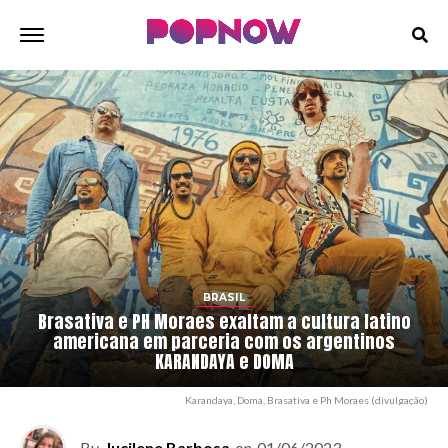
BRASIL
Brasativa e PH Moraes exaltam a cultura latino
americana em parceria com os argentinos
KARANDAYA e DOMA
Karandaya, Doma, Brasativa e Ph Moraes (divulgação)
By
Jucilene Barbosa
on
01/06/2023