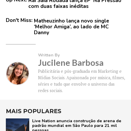
Raí Saia Rodada lança EP ‘Na Pressão’
com duas faixas inéditas
Don't Miss:
Matheuzinho lança novo single
‘Melhor Amiga’, ao lado de MC
Danny
Written By
Jucilene Barbosa
Publicitária e pós-graduada em Marketing e
Mídias Sociais. Apaixonada por música, filmes,
séries e tudo que envolve o universo das
redes sociais.
MAIS POPULARES
Live Nation anuncia construção de arena de
padrão mundial em São Paulo para 21 mil
pessoas