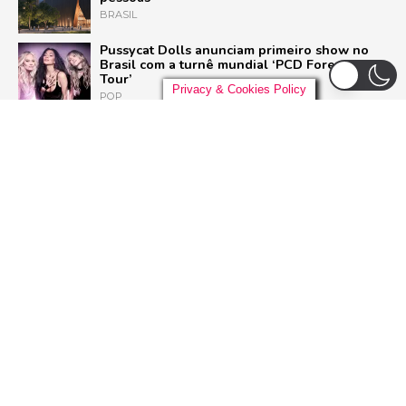
BRASIL
Pussycat Dolls anunciam primeiro show no
Brasil com a turnê mundial ‘PCD Forever
Tour’
Privacy & Cookies Policy
POP
Liniker arrasta multidão em São Paulo e inicia
turnê ‘BYE BYE CAJU’ com show esgotado
para 48 mil pessoas
BRASIL
‘Homem-Aranha: Um Novo Dia’ bate
‘Vingadores: Ultimato’ com US$ 360 milhões
e se torna a maior estreia da história do
cinema
FILMES
ADVERTISEMENT