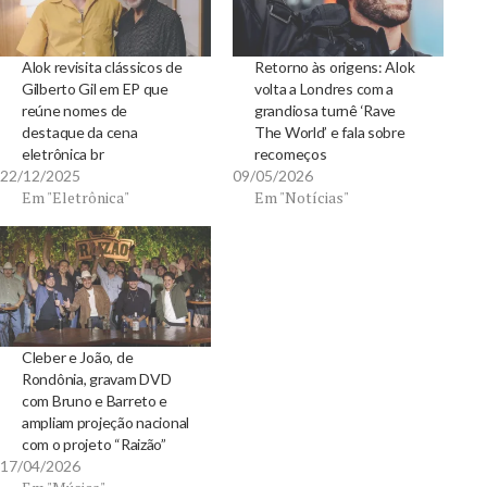
Alok revisita clássicos de
Retorno às origens: Alok
Gilberto Gil em EP que
volta a Londres com a
reúne nomes de
grandiosa turnê ‘Rave
destaque da cena
The World’ e fala sobre
eletrônica br
recomeços
22/12/2025
09/05/2026
Em "Eletrônica"
Em "Notícias"
Cleber e João, de
Rondônia, gravam DVD
com Bruno e Barreto e
ampliam projeção nacional
com o projeto “Raizão”
17/04/2026