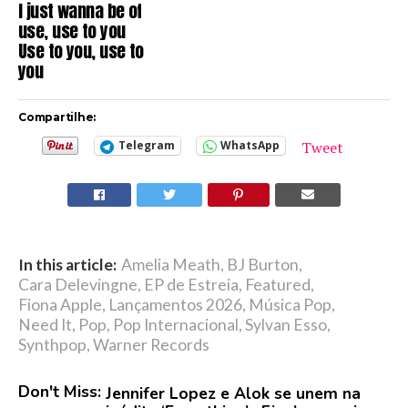
I just wanna be of
use, use to you
Use to you, use to
you
Compartilhe:
Tweet
Telegram
WhatsApp
In this article:
Amelia Meath
,
BJ Burton
,
Cara Delevingne
,
EP de Estreia
,
Featured
,
Fiona Apple
,
Lançamentos 2026
,
Música Pop
,
Need It
,
Pop
,
Pop Internacional
,
Sylvan Esso
,
Synthpop
,
Warner Records
Don't Miss:
Jennifer Lopez e Alok se unem na