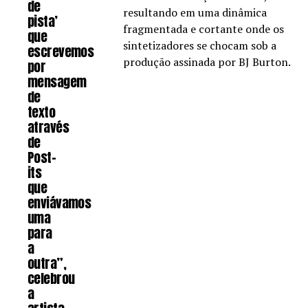
de
resultando em uma dinâmica
pista’
fragmentada e cortante onde os
que
sintetizadores se chocam sob a
escrevemos
produção assinada por BJ Burton.
por
mensagem
de
texto
através
de
Post-
its
que
enviávamos
uma
para
a
outra”,
celebrou
a