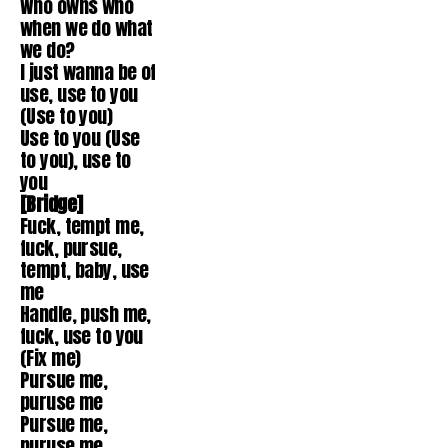
Who owns who
when we do what
we do?
I just wanna be of
use, use to you
(Use to you)
Use to you (Use
to you), use to
you
[Bridge]
Fuck, tempt me,
fuck, pursue,
tempt, baby, use
me
Handle, push me,
fuck, use to you
(Fix me)
Pursue me,
puruse me
Pursue me,
puruse me