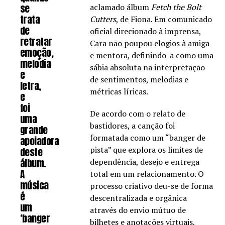
se
aclamado álbum
Fetch the Bolt
trata
Cutters
, de Fiona. Em comunicado
de
oficial direcionado à imprensa,
retratar
Cara não poupou elogios à amiga
emoção,
e mentora, definindo-a como uma
melodia
sábia absoluta na interpretação
e
de sentimentos, melodias e
letra,
métricas líricas.
e
foi
De acordo com o relato de
uma
bastidores, a canção foi
grande
formatada como um “banger de
apoiadora
pista” que explora os limites de
deste
álbum.
dependência, desejo e entrega
A
total em um relacionamento. O
música
processo criativo deu-se de forma
é
descentralizada e orgânica
um
através do envio mútuo de
‘banger
bilhetes e anotações virtuais,