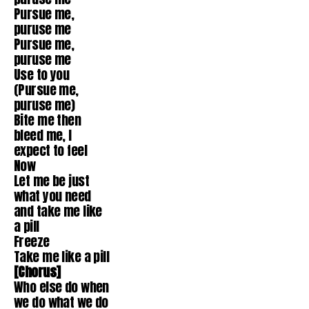
Pursue me,
puruse me
Pursue me,
puruse me
Use to you
(Pursue me,
puruse me)
Bite me then
bleed me, I
expect to feel
Now
Let me be just
what you need
and take me like
a pill
Freeze
Take me like a pill
[Chorus]
Who else do when
we do what we do