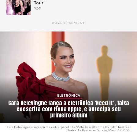
Tour’
POP
ADVERTISEMENT
ELETRÔNICA
Cara Delevingne lança a eletrônica ‘Need It’, faixa
coescrita com Fiona Apple, e antecipa seu
primeiro álbum
Cara Delevingne arrives on the red carpet of The 95th Oscars® at the Dolby® Theatre at
Ovation Hollywood on Sunday, March 12, 2023.