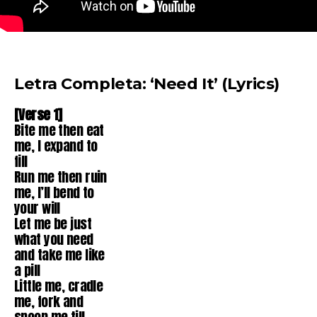
Letra Completa: ‘Need It’ (Lyrics)
[Verse 1]
Bite me then eat
me, I expand to
fill
Run me then ruin
me, I’ll bend to
your will
Let me be just
what you need
and take me like
a pill
Little me, cradle
me, fork and
spoon me till