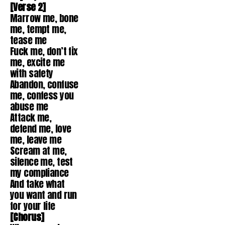
[Verse 2]
Marrow me, bone
me, tempt me,
tease me
Fuck me, don’t fix
me, excite me
with safety
Abandon, confuse
me, confess you
abuse me
Attack me,
defend me, love
me, leave me
Scream at me,
silence me, test
my compliance
And take what
you want and run
for your life
[Chorus]