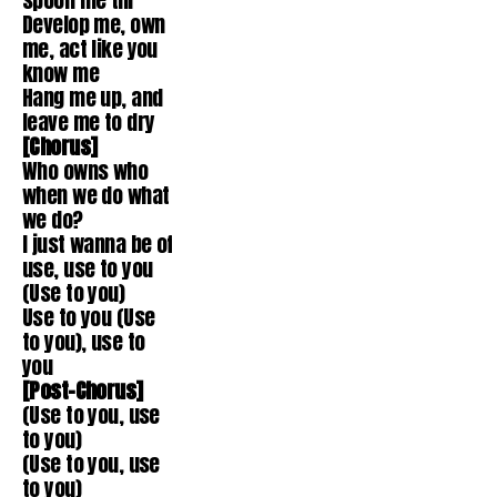
Develop me, own
me, act like you
know me
Hang me up, and
leave me to dry
[Chorus]
Who owns who
when we do what
we do?
I just wanna be of
use, use to you
(Use to you)
Use to you (Use
to you), use to
you
[Post-Chorus]
(Use to you, use
to you)
(Use to you, use
to you)