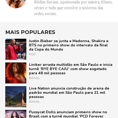
Mídias Sociais. Apaixonada por música, filmes,
séries e tudo que envolve o universo das
redes sociais.
MAIS POPULARES
Justin Bieber se junta a Madonna, Shakira e
BTS no primeiro show do intervalo da final
da Copa do Mundo
POP
Liniker arrasta multidão em São Paulo e inicia
turnê ‘BYE BYE CAJU’ com show esgotado
para 48 mil pessoas
BRASIL
Live Nation anuncia construção de arena de
padrão mundial em São Paulo para 21 mil
pessoas
BRASIL
Pussycat Dolls anunciam primeiro show no
Brasil com a turnê mundial ‘PCD Forever