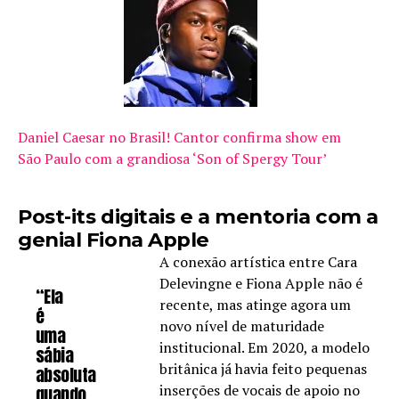
Daniel Caesar no Brasil! Cantor confirma show em
São Paulo com a grandiosa ‘Son of Spergy Tour’
Post-its digitais e a mentoria com a
genial Fiona Apple
A conexão artística entre Cara
Delevingne e Fiona Apple não é
“Ela
recente, mas atinge agora um
é
novo nível de maturidade
uma
institucional. Em 2020, a modelo
sábia
britânica já havia feito pequenas
absoluta
inserções de vocais de apoio no
quando