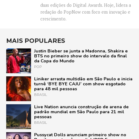
duas edições do Digital Awards. Hoje, lidera a
redação do PopNow com foco em inovação e
crescimento.
MAIS POPULARES
Justin Bieber se junta a Madonna, Shakira e
BTS no primeiro show do intervalo da final
da Copa do Mundo
POP
Liniker arrasta multidão em São Paulo e inicia
turnê ‘BYE BYE CAJU’ com show esgotado
para 48 mil pessoas
BRASIL
Live Nation anuncia construção de arena de
padrão mundial em São Paulo para 21 mil
pessoas
BRASIL
Pussycat Dolls anunciam primeiro show no