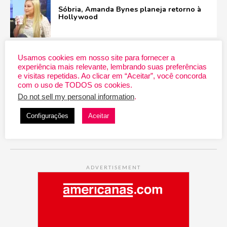
Sóbria, Amanda Bynes planeja retorno à
Hollywood
Veja a repercussão da apresentação do
Usamos cookies em nosso site para fornecer a
Fifth Harmony no ‘GMA’
experiência mais relevante, lembrando suas preferências
e visitas repetidas. Ao clicar em “Aceitar”, você concorda
com o uso de TODOS os cookies.
Do not sell my personal information
.
Fifth Harmony lança ‘Down’ e apresenta
novo single no ‘Good Morning America’
Configurações
Aceitar
ADVERTISEMENT